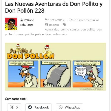
Las Nuevas Aventuras de Don Pollito y
Don Pollón 228
M'Rabo
18/12/2012
No hay comentarios
Mhulargo
Imagen
Actualidad
cómic
comics
don pollito
don
pollon
humor
pollito
pollon
tiras
webcomics
Comparte esto:
X
Facebook
WhatsApp