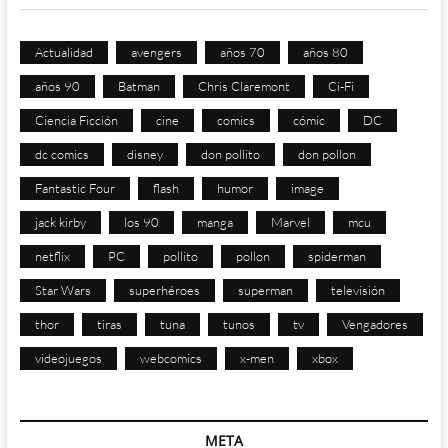
Actualidad
avengers
años 70
años 80
años 90
Batman
Chris Claremont
Ci-Fi
Ciencia Ficción
cine
comics
cómic
DC
dc comics
disney
don pollito
don pollon
Fantastic Four
flash
humor
image
jack kirby
los 90
manga
Marvel
mcu
netflix
PC
pollito
pollon
spiderman
Star Wars
superhéroes
superman
televisión
thor
tiras
tuna
tunos
tv
Vengadores
videojuegos
webcomics
x-men
xbox
META