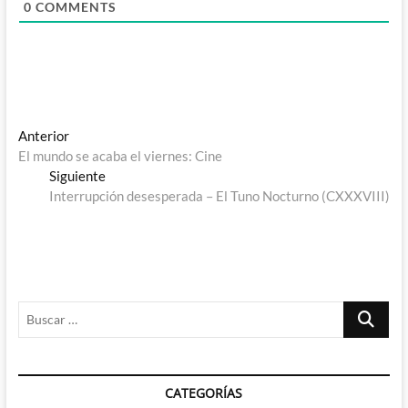
0
COMMENTS
Navegación
Entrada
Anterior
anterior:
El mundo se acaba el viernes: Cine
de
Entrada
Siguiente
entradas
siguiente:
Interrupción desesperada – El Tuno Nocturno (CXXXVIII)
Buscar
…
CATEGORÍAS