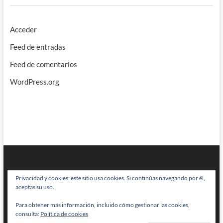
Acceder
Feed de entradas
Feed de comentarios
WordPress.org
Privacidad y cookies: este sitio usa cookies. Si continúas navegando por él,
aceptas su uso.
Para obtener más información, incluido cómo gestionar las cookies,
BRAINSTOMPING
| Diseñado por:
Theme Freesia
|
WordPress
| © Todos
consulta:
Política de cookies
los derechos reservados