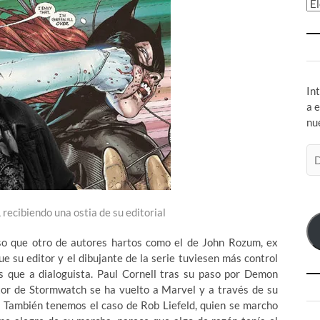
Ar
In
a 
nu
Di
de
co
el
 recibiendo una ostia de su editorial
so que otro de autores hartos como el de John Rozum, ex
ue su editor y el dibujante de la serie tuviesen más control
 que a dialoguista. Paul Cornell tras su paso por Demon
itor de Stormwatch se ha vuelto a Marvel y a través de su
C. También tenemos el caso de Rob Liefeld, quien se marcho