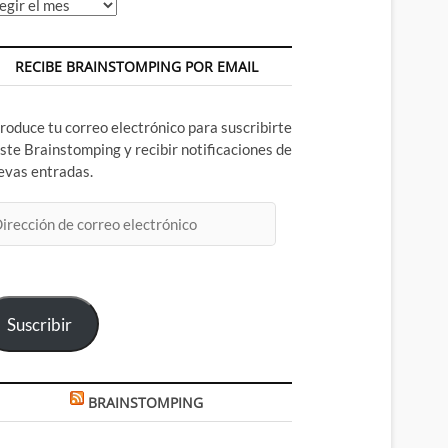
chivos
RECIBE BRAINSTOMPING POR EMAIL
troduce tu correo electrónico para suscribirte
este Brainstomping y recibir notificaciones de
evas entradas.
rección
rreo
ectrónico
Suscribir
BRAINSTOMPING