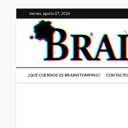
Saltar
viernes, agosto 07, 2026
al
contenido
¿QUÉ CUERNOS ES BRAINSTOMPING?
CONTACTO