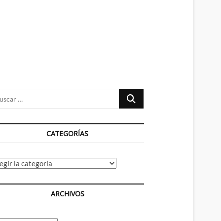
n
ú
Buscar
…
CATEGORÍAS
tegorías
ARCHIVOS