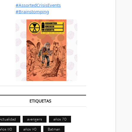
ETIQUETAS
Actualidad
avengers
años 70
años 80
años 90
Batman