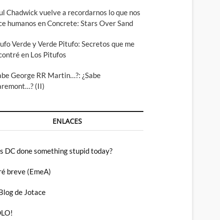
ul Chadwick vuelve a recordarnos lo que nos
ce humanos en Concrete: Stars Over Sand
tufo Verde y Verde Pitufo: Secretos que me
contré en Los Pitufos
abe George RR Martin…?: ¿Sabe
aremont…? (II)
ENLACES
s DC done something stupid today?
ré breve (EmeA)
 Blog de Jotace
LO!