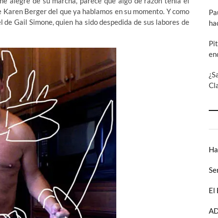
me alegre de su marcha, parece que algo de razón tenía el
e Karen Berger del que ya hablamos en su momento. Y como
Pa
el de Gail Simone, quien ha sido despedida de sus labores de
ha
Pi
en
¿S
Cl
Ha
Se
El
AD