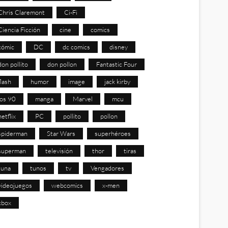
Chris Claremont
Ci-Fi
Ciencia Ficción
cine
comics
cómic
DC
dc comics
disney
don pollito
don pollon
Fantastic Four
flash
humor
image
jack kirby
los 90
manga
Marvel
mcu
netflix
PC
pollito
pollon
spiderman
Star Wars
superhéroes
superman
televisión
thor
tiras
tuna
tunos
tv
Vengadores
videojuegos
webcomics
x-men
xbox