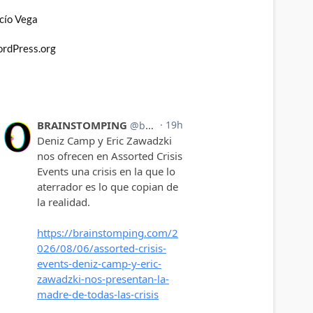
cío Vega
rdPress.org