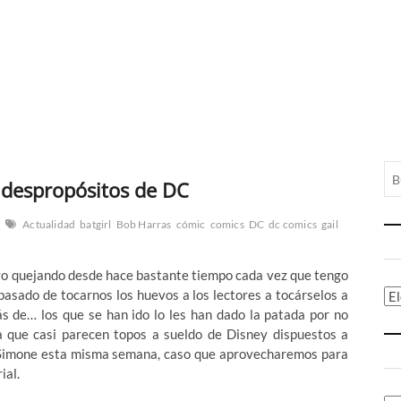
 despropósitos de DC
Actualidad
batgirl
Bob Harras
cómic
comics
DC
dc comics
gail
evo quejando desde hace bastante tiempo cada vez que tengo
 pasado de tocarnos los huevos a los lectores a tocárselos a
Ca
s de… los que se han ido lo les han dado la patada por no
a que casi parecen topos a sueldo de Disney dispuestos a
il Simone esta misma semana, caso que aprovecharemos para
ial.