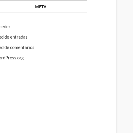
META
ceder
ed de entradas
ed de comentarios
rdPress.org