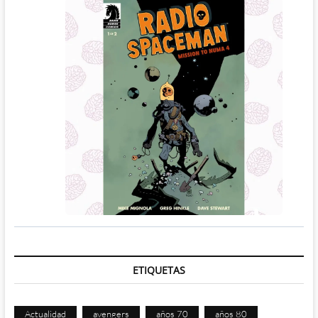
ETIQUETAS
Actualidad
avengers
años 70
años 80