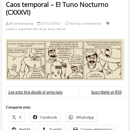
Caos temporal – El Tuno Nocturno
(CXXXVI)
Brainstomping
07/12/2012
No hay comentarios
comics
superhéroes
tiras
tuna
tunos
Lee esta tira desde el principio
Suscríbete al RSS
Comparte esto:
X
Facebook
WhatsApp
Reddit
Tumblr
Correo electrónico