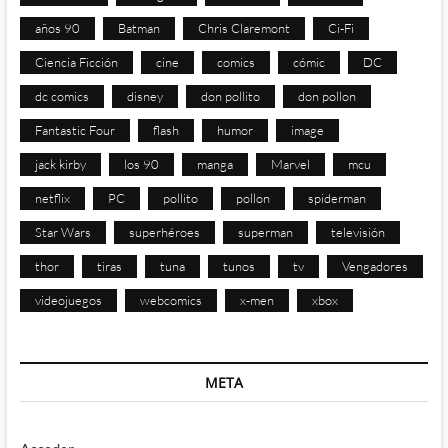
años 90
Batman
Chris Claremont
Ci-Fi
Ciencia Ficción
cine
comics
cómic
DC
dc comics
disney
don pollito
don pollon
Fantastic Four
flash
humor
image
jack kirby
los 90
manga
Marvel
mcu
netflix
PC
pollito
pollon
spiderman
Star Wars
superhéroes
superman
televisión
thor
tiras
tuna
tunos
tv
Vengadores
videojuegos
webcomics
x-men
xbox
META