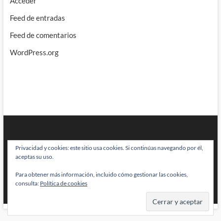
Acceder
Feed de entradas
Feed de comentarios
WordPress.org
Privacidad y cookies: este sitio usa cookies. Si continúas navegando por él,
aceptas su uso.
Para obtener más información, incluido cómo gestionar las cookies,
BRAINSTOMPING
| Diseñado por:
Theme Freesia
|
WordPress
| © Todos
consulta:
Política de cookies
los derechos reservados