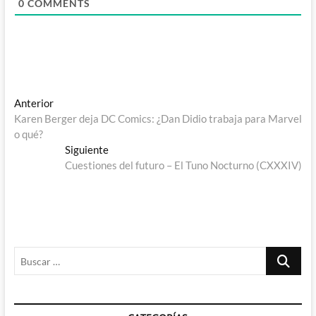
0
COMMENTS
Navegación
Entrada
Anterior
anterior:
Karen Berger deja DC Comics: ¿Dan Didio trabaja para Marvel
de
o qué?
entradas
Entrada
Siguiente
siguiente:
Cuestiones del futuro – El Tuno Nocturno (CXXXIV)
Buscar
…