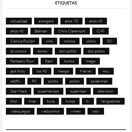
ETIQUETAS
Actualidad
avengers
años 70
años 80
años 90
Batman
Chris Claremont
Ci-Fi
Ciencia Ficción
cine
comics
cómic
DC
dc comics
disney
don pollito
don pollon
Fantastic Four
flash
humor
image
jack kirby
los 90
manga
Marvel
mcu
netflix
PC
pollito
pollon
spiderman
Star Wars
superhéroes
superman
televisión
thor
tiras
tuna
tunos
tv
Vengadores
videojuegos
webcomics
x-men
xbox