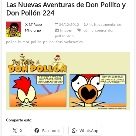
Las Nuevas Aventuras de Don Pollito y
Don Pollón 224
M'Rabo
04/12/2012
No hay comentarios
Mhulargo
Imagen
cómic
comics
don
pollito
don
pollon
humor
pollito
pollon
tiras
webcomics
Comparte esto:
X
Facebook
WhatsApp