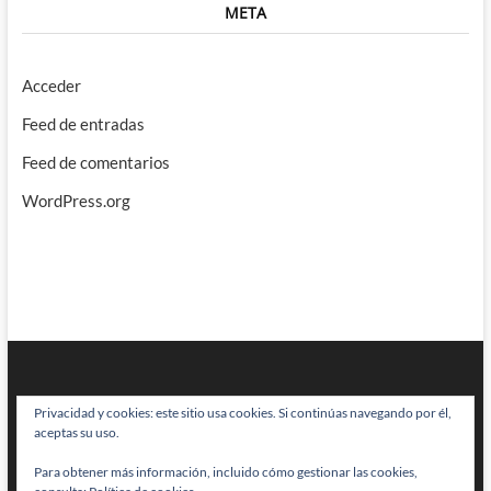
META
Acceder
Feed de entradas
Feed de comentarios
WordPress.org
Privacidad y cookies: este sitio usa cookies. Si continúas navegando por él,
aceptas su uso.
Para obtener más información, incluido cómo gestionar las cookies,
BRAINSTOMPING
| Diseñado por:
Theme Freesia
|
WordPress
| © Todos