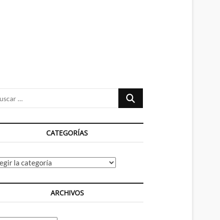
n
ú
Buscar
…
CATEGORÍAS
tegorías
ARCHIVOS