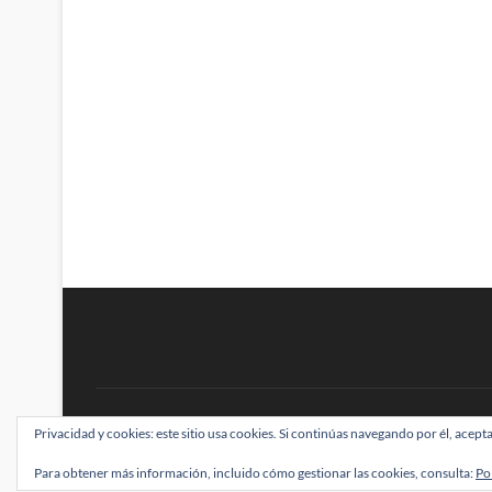
BRAINSTOMPING
Privacidad y cookies: este sitio usa cookies. Si continúas navegando por él, acepta
| Diseñado por:
Theme Freesia
|
WordPress
| ©
Para obtener más información, incluido cómo gestionar las cookies, consulta:
Po