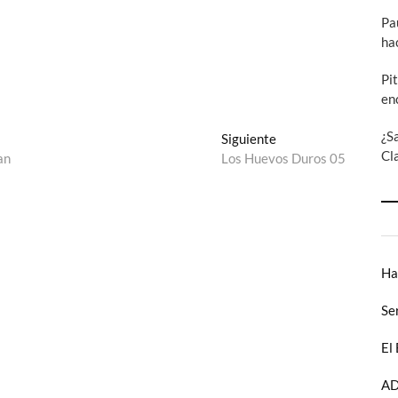
Pa
ha
Pi
en
¿S
Entrada
Siguiente
Cl
siguiente:
an
Los Huevos Duros 05
Ha
Se
El
AD