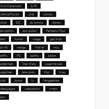
Chris Claremont
Ci-Fi
Ciencia Ficción
cine
comics
cómic
DC
dc comics
disney
don pollito
don pollon
Fantastic Four
flash
humor
image
jack kirby
los 90
manga
Marvel
mcu
netflix
PC
pollito
pollon
spiderman
Star Wars
superhéroes
superman
televisión
thor
tiras
tuna
tunos
tv
Vengadores
videojuegos
webcomics
x-men
xbox