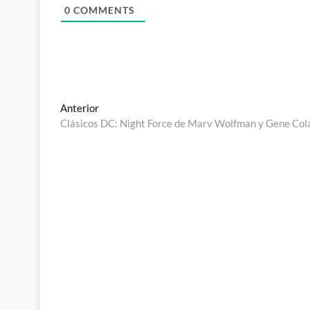
0
COMMENTS
Navegación
Entrada
Anterior
anterior:
Clásicos DC: Night Force de Marv Wolfman y Gene Col
de
entradas