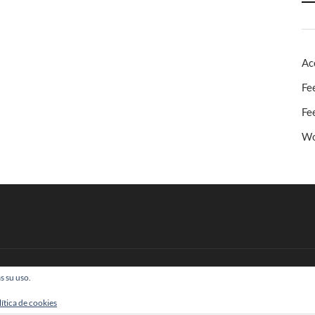
Ac
Fe
Fe
Wo
s su uso.
 Todos los derechos reservados
lítica de cookies