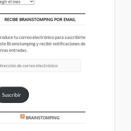
chivos
RECIBE BRAINSTOMPING POR EMAIL
troduce tu correo electrónico para suscribirte
este Brainstomping y recibir notificaciones de
evas entradas.
rección
rreo
ectrónico
Suscribir
BRAINSTOMPING