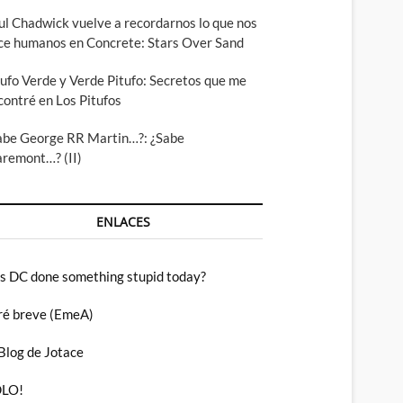
ul Chadwick vuelve a recordarnos lo que nos
ce humanos en Concrete: Stars Over Sand
tufo Verde y Verde Pitufo: Secretos que me
contré en Los Pitufos
abe George RR Martin…?: ¿Sabe
aremont…? (II)
ENLACES
s DC done something stupid today?
ré breve (EmeA)
 Blog de Jotace
LO!