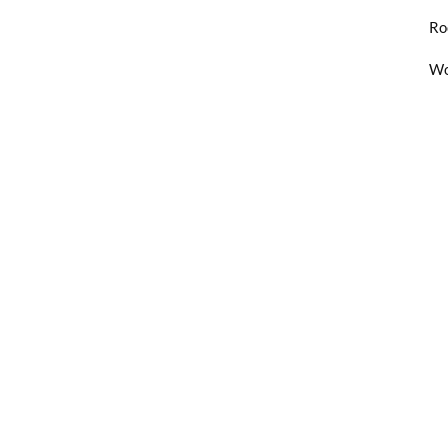
Ro
Wo