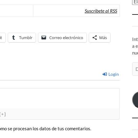
Ar
Suscríbete al RSS
it
Tumblr
Correo electrónico
Más
In
a 
nu
Di
de
Login
co
el
[+]
mo se procesan los datos de tus comentarios.