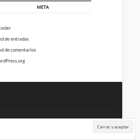
META
ceder
ed de entradas
ed de comentarios
rdPress.org