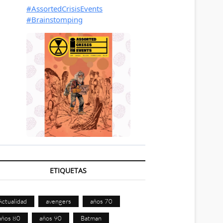
ETIQUETAS
Actualidad
avengers
años 70
años 80
años 90
Batman