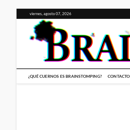
Saltar
viernes, agosto 07, 2026
al
contenido
¿QUÉ CUERNOS ES BRAINSTOMPING?
CONTACTO