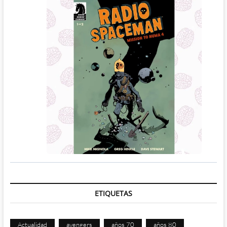
ETIQUETAS
Actualidad
avengers
años 70
años 80