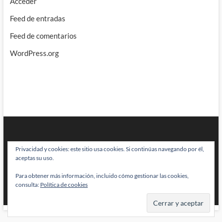
Acceder
Feed de entradas
Feed de comentarios
WordPress.org
Privacidad y cookies: este sitio usa cookies. Si continúas navegando por él,
aceptas su uso.
Para obtener más información, incluido cómo gestionar las cookies,
BRAINSTOMPING
| Diseñado por:
Theme Freesia
|
WordPress
| © Todos
consulta:
Política de cookies
los derechos reservados