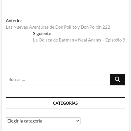
Navegación
Entrada
Anterior
anterior:
Las Nuevas Aventuras de Don Pollito y Don Pollón 222
de
Entrada
Siguiente
entradas
siguiente:
La Odisea de Batman y Neal Adams – Episodio 9
Buscar
…
CATEGORÍAS
Categorías