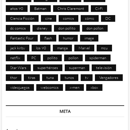
años 90
Batman
Chris Claremont
Ci-Fi
Ciencia Ficción
cine
comics
cómic
DC
dc comics
disney
don pollito
don pollon
Fantastic Four
flash
humor
image
jack kirby
los 90
manga
Marvel
mcu
netflix
PC
pollito
pollon
spiderman
Star Wars
superhéroes
superman
televisión
thor
tiras
tuna
tunos
tv
Vengadores
videojuegos
webcomics
x-men
xbox
META