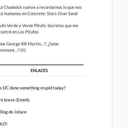
ul Chadwick vuelve a recordarnos lo que nos
ce humanos en Concrete: Stars Over Sand
tufo Verde y Verde Pitufo: Secretos que me
contré en Los Pitufos
abe George RR Martin…?: ¿Sabe
aremont…? (II)
ENLACES
s DC done something stupid today?
ré breve (EmeA)
 Blog de Jotace
LO!