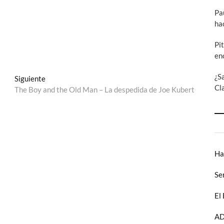
Pa
ha
Pi
en
¿S
Entrada
Siguiente
Cl
siguiente:
The Boy and the Old Man – La despedida de Joe Kubert
Ha
Se
El
AD