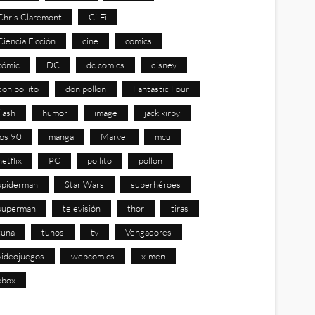
Chris Claremont
Ci-Fi
Ciencia Ficción
cine
comics
cómic
DC
dc comics
disney
don pollito
don pollon
Fantastic Four
flash
humor
image
jack kirby
los 90
manga
Marvel
mcu
netflix
PC
pollito
pollon
spiderman
Star Wars
superhéroes
superman
televisión
thor
tiras
tuna
tunos
tv
Vengadores
videojuegos
webcomics
x-men
xbox