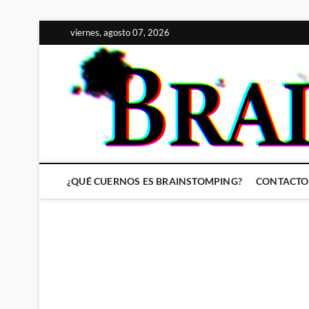
Saltar
viernes, agosto 07, 2026
al
contenido
¿QUÉ CUERNOS ES BRAINSTOMPING?
CONTACTO