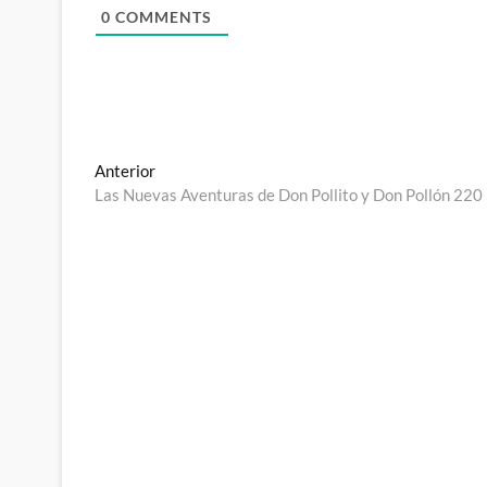
0
COMMENTS
Navegación
Entrada
Anterior
anterior:
Las Nuevas Aventuras de Don Pollito y Don Pollón 220
de
entradas