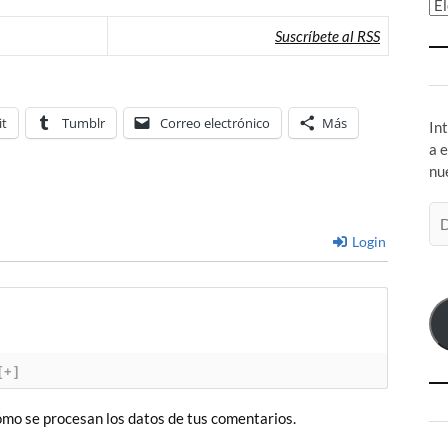
Ar
Suscríbete al RSS
it
Tumblr
Correo electrónico
Más
In
a 
nu
Di
de
Login
co
el
[+]
mo se procesan los datos de tus comentarios.