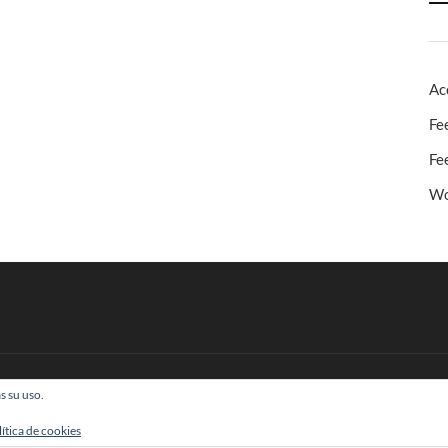
Ac
Fe
Fe
Wo
s su uso.
 Todos los derechos reservados
lítica de cookies