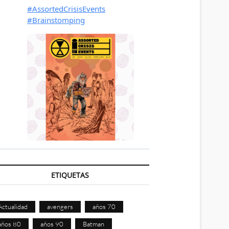
ETIQUETAS
Actualidad
avengers
años 70
años 80
años 90
Batman