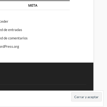
META
ceder
ed de entradas
ed de comentarios
rdPress.org