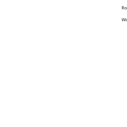
Ro
Wo