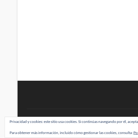
BRAINSTOMPING
Privacidad y cookies: este sitio usa cookies. Si continúas navegando por él, acepta
| Diseñado por:
Theme Freesia
|
WordPress
| ©
Para obtener más información, incluido cómo gestionar las cookies, consulta:
Po