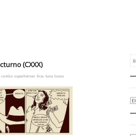
cturno (CXXX)
comics
superhéroes
tiras
tuna
tunos
Ca