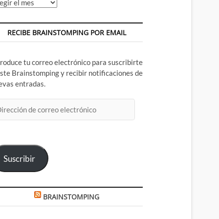
chivos
RECIBE BRAINSTOMPING POR EMAIL
troduce tu correo electrónico para suscribirte
este Brainstomping y recibir notificaciones de
evas entradas.
rección
rreo
ectrónico
Suscribir
BRAINSTOMPING