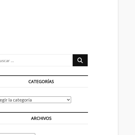
n
ú
Buscar
…
CATEGORÍAS
tegorías
ARCHIVOS