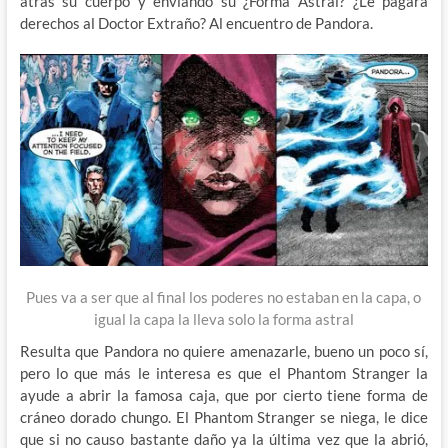
atrás su cuerpo y enviando su ¿Forma Astral? ¿Le pagara
derechos al Doctor Extraño? Al encuentro de Pandora.
Pues va a ser que al final los poderes no estaban en la capa, o
igual la capa la lleva solo la forma astral
Resulta que Pandora no quiere amenazarle, bueno un poco sí,
pero lo que más le interesa es que el Phantom Stranger la
ayude a abrir la famosa caja, que por cierto tiene forma de
cráneo dorado chungo. El Phantom Stranger se niega, le dice
que si no causo bastante daño ya la última vez que la abrió,