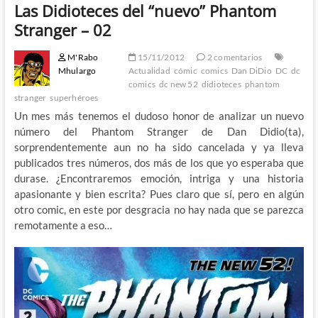
Las Didioteces del “nuevo” Phantom
Stranger – 02
M'Rabo
15/11/2012
2 comentarios
Mhulargo
Actualidad
cómic
comics
Dan DiDio
DC
dc
comics
dc new 52
didioteces
phantom
stranger
superhéroes
Un mes más tenemos el dudoso honor de analizar un nuevo
número del Phantom Stranger de Dan Didio(ta),
sorprendentemente aun no ha sido cancelada y ya lleva
publicados tres números, dos más de los que yo esperaba que
durase. ¿Encontraremos emoción, intriga y una historia
apasionante y bien escrita? Pues claro que sí, pero en algún
otro comic, en este por desgracia no hay nada que se parezca
remotamente a eso…