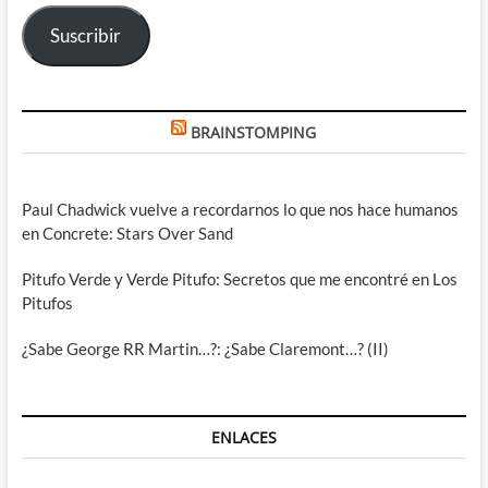
electrónico
Suscribir
BRAINSTOMPING
Paul Chadwick vuelve a recordarnos lo que nos hace humanos
en Concrete: Stars Over Sand
Pitufo Verde y Verde Pitufo: Secretos que me encontré en Los
Pitufos
¿Sabe George RR Martin…?: ¿Sabe Claremont…? (II)
ENLACES