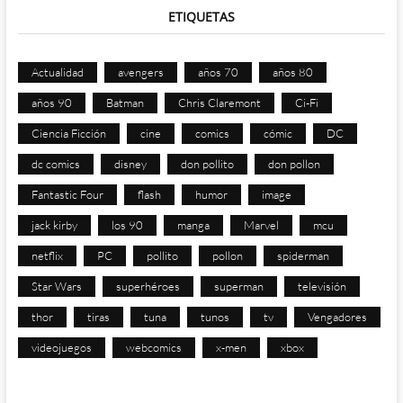
ETIQUETAS
Actualidad
avengers
años 70
años 80
años 90
Batman
Chris Claremont
Ci-Fi
Ciencia Ficción
cine
comics
cómic
DC
dc comics
disney
don pollito
don pollon
Fantastic Four
flash
humor
image
jack kirby
los 90
manga
Marvel
mcu
netflix
PC
pollito
pollon
spiderman
Star Wars
superhéroes
superman
televisión
thor
tiras
tuna
tunos
tv
Vengadores
videojuegos
webcomics
x-men
xbox