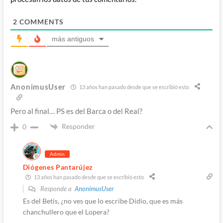
2
COMMENTS
más antiguos
AnonimusUser
13 años han pasado desde que se escribió esto
Pero al final… PS es del Barca o del Real?
Responder
0
Admin
Diógenes Pantarújez
13 años han pasado desde que se escribió esto
Responde a
AnonimusUser
Es del Betis, ¿no ves que lo escribe Didio, que es más
chanchullero que el Lopera?