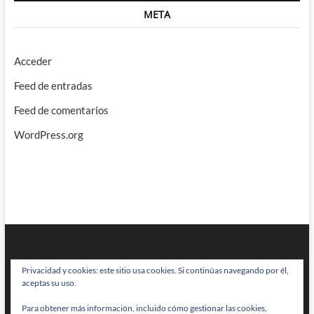
META
Acceder
Feed de entradas
Feed de comentarios
WordPress.org
Privacidad y cookies: este sitio usa cookies. Si continúas navegando por él,
aceptas su uso.
Para obtener más información, incluido cómo gestionar las cookies,
BRAINSTOMPING
| Diseñado por:
Theme Freesia
|
WordPress
| © Todos