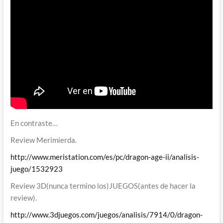
En contraste…
Review Merimierda.
http://www.meristation.com/es/pc/dragon-age-ii/analisis-
juego/1532923
Review 3D(nunca termino los)JUEGOS(antes de hacer la
review).
http://www.3djuegos.com/juegos/analisis/7914/0/dragon-