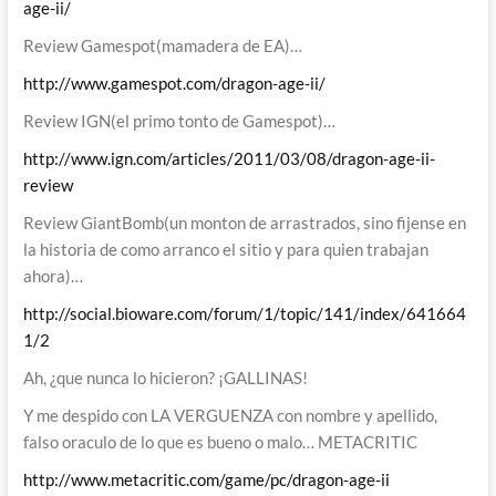
age-ii/
Review Gamespot(mamadera de EA)…
http://www.gamespot.com/dragon-age-ii/
Review IGN(el primo tonto de Gamespot)…
http://www.ign.com/articles/2011/03/08/dragon-age-ii-
review
Review GiantBomb(un monton de arrastrados, sino fijense en
la historia de como arranco el sitio y para quien trabajan
ahora)…
http://social.bioware.com/forum/1/topic/141/index/641664
1/2
Ah, ¿que nunca lo hicieron? ¡GALLINAS!
Y me despido con LA VERGUENZA con nombre y apellido,
falso oraculo de lo que es bueno o malo… METACRITIC
http://www.metacritic.com/game/pc/dragon-age-ii