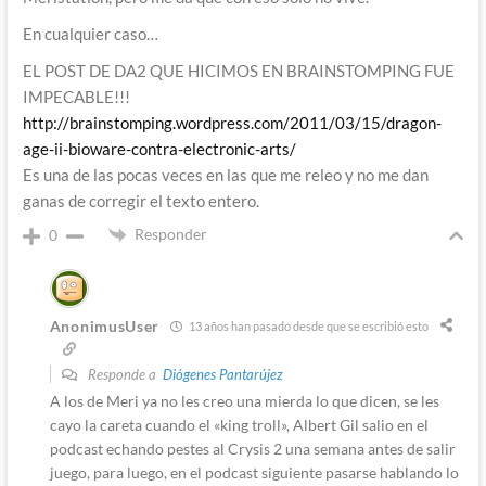
En cualquier caso…
EL POST DE DA2 QUE HICIMOS EN BRAINSTOMPING FUE
IMPECABLE!!!
http://brainstomping.wordpress.com/2011/03/15/dragon-
age-ii-bioware-contra-electronic-arts/
Es una de las pocas veces en las que me releo y no me dan
ganas de corregir el texto entero.
Responder
0
AnonimusUser
13 años han pasado desde que se escribió esto
Responde a
Diógenes Pantarújez
A los de Meri ya no les creo una mierda lo que dicen, se les
cayo la careta cuando el «king troll», Albert Gil salio en el
podcast echando pestes al Crysis 2 una semana antes de salir
juego, para luego, en el podcast siguiente pasarse hablando lo