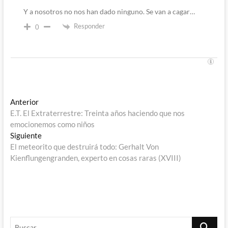
Y a nosotros no nos han dado ninguno. Se van a cagar…
Responder
0
Navegación
Entrada
Anterior
anterior:
E.T. El Extraterrestre: Treinta años haciendo que nos
de
emocionemos como niños
entradas
Entrada
Siguiente
siguiente:
El meteorito que destruirá todo: Gerhalt Von
Kienflungengranden, experto en cosas raras (XVIII)
Buscar