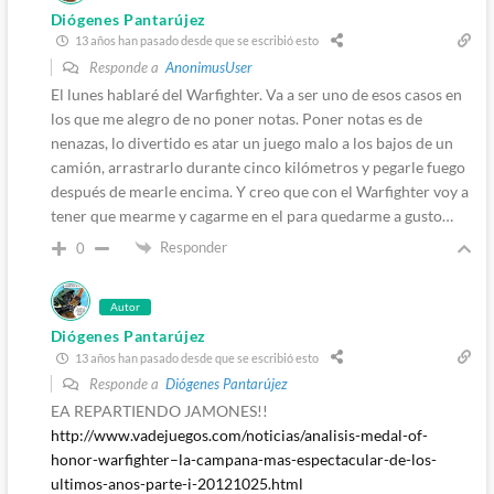
Diógenes Pantarújez
13 años han pasado desde que se escribió esto
Responde a
AnonimusUser
El lunes hablaré del Warfighter. Va a ser uno de esos casos en
los que me alegro de no poner notas. Poner notas es de
nenazas, lo divertido es atar un juego malo a los bajos de un
camión, arrastrarlo durante cinco kilómetros y pegarle fuego
después de mearle encima. Y creo que con el Warfighter voy a
tener que mearme y cagarme en el para quedarme a gusto…
Responder
0
Autor
Diógenes Pantarújez
13 años han pasado desde que se escribió esto
Responde a
Diógenes Pantarújez
EA REPARTIENDO JAMONES!!
http://www.vadejuegos.com/noticias/analisis-medal-of-
honor-warfighter–la-campana-mas-espectacular-de-los-
ultimos-anos-parte-i-20121025.html