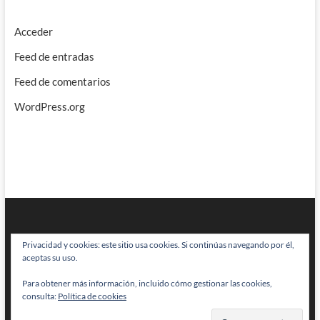
Acceder
Feed de entradas
Feed de comentarios
WordPress.org
Privacidad y cookies: este sitio usa cookies. Si continúas navegando por él,
aceptas su uso.
Para obtener más información, incluido cómo gestionar las cookies,
BRAINSTOMPING
| Diseñado por:
Theme Freesia
|
WordPress
| © Todos
consulta:
Política de cookies
los derechos reservados