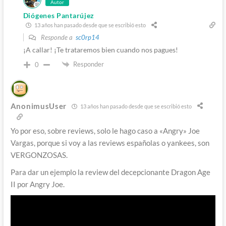
Autor
Diógenes Pantarújez
13 años han pasado desde que se escribió esto
Responde a
sc0rp14
¡A callar! ¡Te trataremos bien cuando nos pagues!
Responder
0
AnonimusUser
13 años han pasado desde que se escribió esto
Yo por eso, sobre reviews, solo le hago caso a «Angry» Joe
Vargas, porque si voy a las reviews españolas o yankees, son
VERGONZOSAS.
Para dar un ejemplo la review del decepcionante Dragon Age
II por Angry Joe.