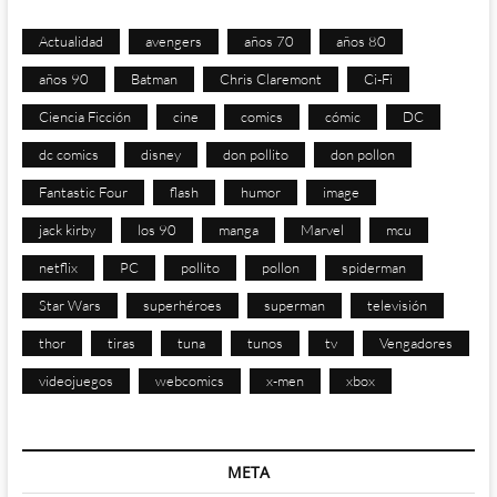
Actualidad
avengers
años 70
años 80
años 90
Batman
Chris Claremont
Ci-Fi
Ciencia Ficción
cine
comics
cómic
DC
dc comics
disney
don pollito
don pollon
Fantastic Four
flash
humor
image
jack kirby
los 90
manga
Marvel
mcu
netflix
PC
pollito
pollon
spiderman
Star Wars
superhéroes
superman
televisión
thor
tiras
tuna
tunos
tv
Vengadores
videojuegos
webcomics
x-men
xbox
META