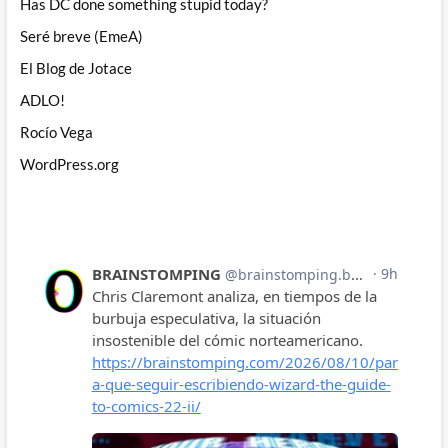
Has DC done something stupid today?
Seré breve (EmeA)
El Blog de Jotace
ADLO!
Rocío Vega
WordPress.org