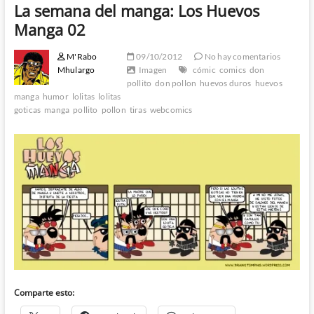
La semana del manga: Los Huevos
Manga 02
M'Rabo
09/10/2012
No hay comentarios
Mhulargo
Imagen
cómic
comics
don
pollito
don pollon
huevos duros
huevos
manga
humor
lolitas
lolitas
goticas
manga
pollito
pollon
tiras
webcomics
Comparte esto: