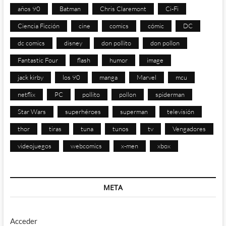
años 90
Batman
Chris Claremont
Ci-Fi
Ciencia Ficción
cine
comics
cómic
DC
dc comics
disney
don pollito
don pollon
Fantastic Four
flash
humor
image
jack kirby
los 90
manga
Marvel
mcu
netflix
PC
pollito
pollon
spiderman
Star Wars
superhéroes
superman
televisión
thor
tiras
tuna
tunos
tv
Vengadores
videojuegos
webcomics
x-men
xbox
META
Acceder