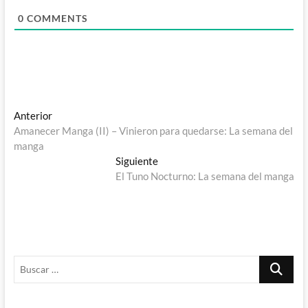
0
COMMENTS
Navegación
Entrada
Anterior
anterior:
Amanecer Manga (II) – Vinieron para quedarse: La semana del
de
manga
entradas
Entrada
Siguiente
siguiente:
El Tuno Nocturno: La semana del manga
Buscar
…