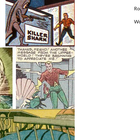
Ro
Wo