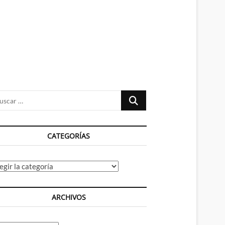
n
ú
Buscar
…
CATEGORÍAS
tegorías
ARCHIVOS