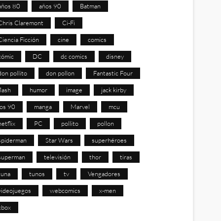
años 80
años 90
Batman
Chris Claremont
Ci-Fi
Ciencia Ficción
cine
comics
cómic
DC
dc comics
disney
don pollito
don pollon
Fantastic Four
flash
humor
image
jack kirby
los 90
manga
Marvel
mcu
netflix
PC
pollito
pollon
spiderman
Star Wars
superhéroes
superman
televisión
thor
tiras
tuna
tunos
tv
Vengadores
videojuegos
webcomics
x-men
xbox