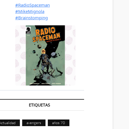
ETIQUETAS
Actualidad
avengers
años 70