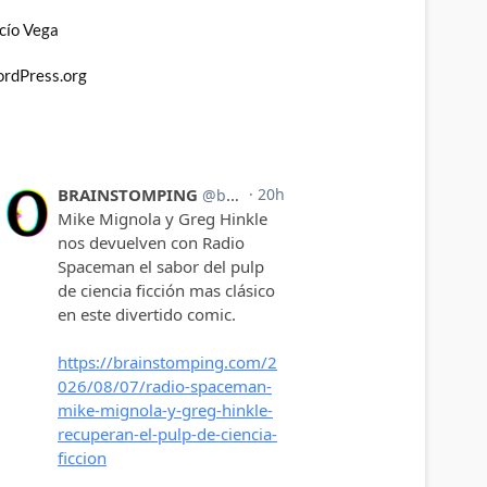
cío Vega
rdPress.org