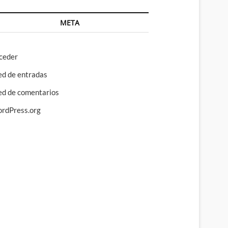
META
ceder
ed de entradas
ed de comentarios
rdPress.org