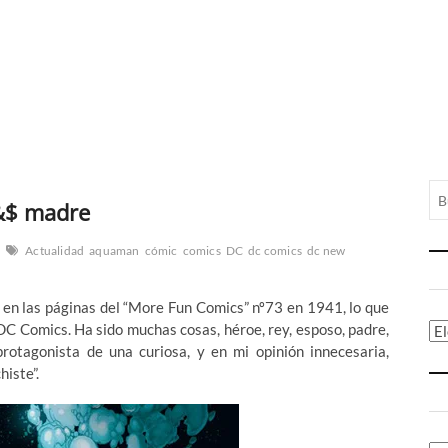
!&$ madre
Actualidad
aquaman
cómic
comics
DC
dc comics
dc new
en las páginas del “More Fun Comics” nº73 en 1941, lo que
DC Comics. Ha sido muchas cosas, héroe, rey, esposo, padre,
Ca
otagonista de una curiosa, y en mi opinión innecesaria,
iste”.