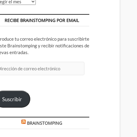
chivos
RECIBE BRAINSTOMPING POR EMAIL
troduce tu correo electrónico para suscribirte
este Brainstomping y recibir notificaciones de
evas entradas.
rección
rreo
ectrónico
Suscribir
BRAINSTOMPING