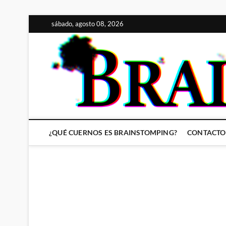
Saltar
sábado, agosto 08, 2026
al
contenido
¿QUÉ CUERNOS ES BRAINSTOMPING?
CONTACTO