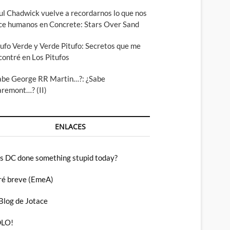
ul Chadwick vuelve a recordarnos lo que nos
ce humanos en Concrete: Stars Over Sand
tufo Verde y Verde Pitufo: Secretos que me
contré en Los Pitufos
abe George RR Martin…?: ¿Sabe
aremont…? (II)
ENLACES
s DC done something stupid today?
ré breve (EmeA)
 Blog de Jotace
LO!