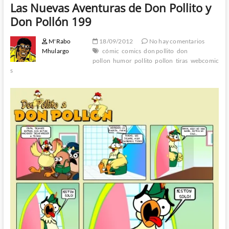
Las Nuevas Aventuras de Don Pollito y
Don Pollón 199
M'Rabo
18/09/2012
No hay comentarios
Mhulargo
cómic
comics
don pollito
don
pollon
humor
pollito
pollon
tiras
webcomic
s