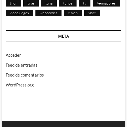
thor
tiras
tuna
tunos
tv
Vengadores
videojuegos
webcomics
x-men
xbox
META
Acceder
Feed de entradas
Feed de comentarios
WordPress.org