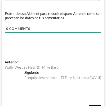
Este sitio usa Akismet para reducir el spam.
Aprende cómo se
procesan los datos de tus comentarios.
0
COMMENTS
Navegación
Entrada
Anterior
anterior:
Wally West es Flash (I): Mike Baron
de
Entrada
Siguiente
entradas
siguiente:
El equipo inseparable – El Tuno Nocturno (CXVIII)