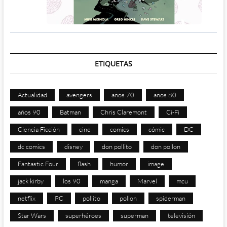
ETIQUETAS
Actualidad
avengers
años 70
años 80
años 90
Batman
Chris Claremont
Ci-Fi
Ciencia Ficción
cine
comics
cómic
DC
dc comics
disney
don pollito
don pollon
Fantastic Four
flash
humor
image
jack kirby
los 90
manga
Marvel
mcu
netflix
PC
pollito
pollon
spiderman
Star Wars
superhéroes
superman
televisión