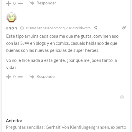
Responder
0
anon
11 años han pasado desde que se escribió esto
Este tipo arruina cada cosa me que me gusta, convinen eso
con las SJW en blogs y en comics, casuals hablando de que
buenas son las nuevas peliculas de super heroes.
yo no le hice nada a esta gente, ¿por que me joden tanto la
vida?
Responder
0
Navegación
Entrada
Anterior
anterior:
Preguntas sencillas: Gerhalt Von Kienflungengranden, experto
de