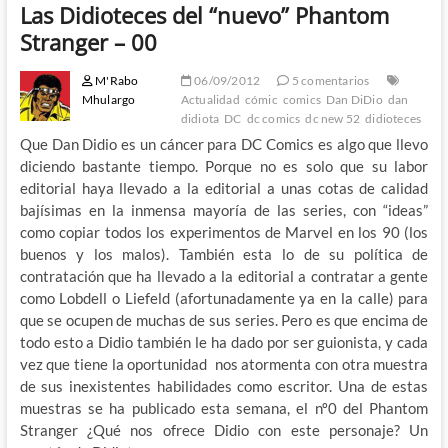
Las Didioteces del “nuevo” Phantom
Stranger – 00
M'Rabo
06/09/2012
5 comentarios
Mhulargo
Actualidad
cómic
comics
Dan DiDio
dan
didiota
DC
dc comics
dc new 52
didioteces
Que Dan Didio es un cáncer para DC Comics es algo que llevo
diciendo bastante tiempo. Porque no es solo que su labor
editorial haya llevado a la editorial a unas cotas de calidad
bajísimas en la inmensa mayoría de las series, con “ideas”
como copiar todos los experimentos de Marvel en los 90 (los
buenos y los malos). También esta lo de su política de
contratación que ha llevado a la editorial a contratar a gente
como Lobdell o Liefeld (afortunadamente ya en la calle) para
que se ocupen de muchas de sus series. Pero es que encima de
todo esto a Didio también le ha dado por ser guionista, y cada
vez que tiene la oportunidad nos atormenta con otra muestra
de sus inexistentes habilidades como escritor. Una de estas
muestras se ha publicado esta semana, el nº0 del Phantom
Stranger ¿Qué nos ofrece Didio con este personaje? Un