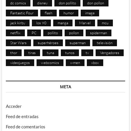
dc comics
disney
don pollito
don pollon
Fantastic Four
flash
humor
image
jack kirby
los 90
manga
Marvel
mcu
netflix
PC
pollito
pollon
spiderman
Star Wars
superhéroes
superman
televisión
thor
tiras
tuna
tunos
tv
Vengadores
videojuegos
webcomics
x-men
xbox
META
Acceder
Feed de entradas
Feed de comentarios