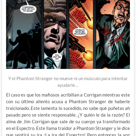
Y el Phantom Stranger no mueve ni un musculo para intentar
ayudarle…
El caso es que los mafiosos acribillan a Corrigan mientras este
con su último aliento acusa a Phantom Stranger de haberle
traicionado. Este lamenta lo sucedido, no sabe qué puñetas ah
pasado pero se siente responsable. ¿Y quién le da la razón? El
alma de Jim Corrigan que sale de su cuerpo ya transformado
en el Espectro. Este llama traidor a Phantom Stranger y le dice
que sentirá su ira ¡La ira del Espectro! Pero entonces la voz