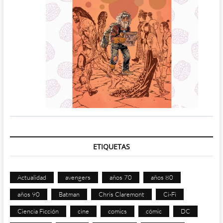
ETIQUETAS
Actualidad
avengers
años 70
años 80
años 90
Batman
Chris Claremont
Ci-Fi
Ciencia Ficción
cine
comics
cómic
DC