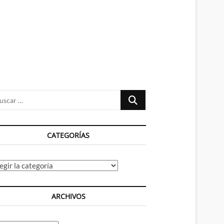
n
ú
Buscar
…
CATEGORÍAS
tegorías
ARCHIVOS