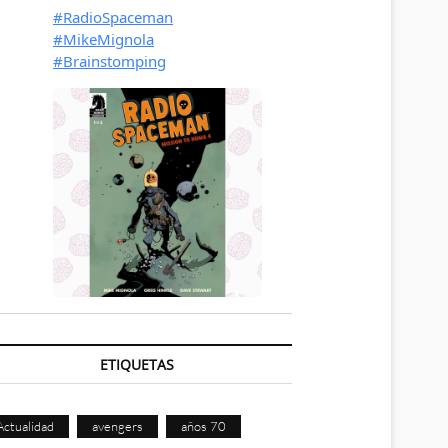
ETIQUETAS
Actualidad
avengers
años 70