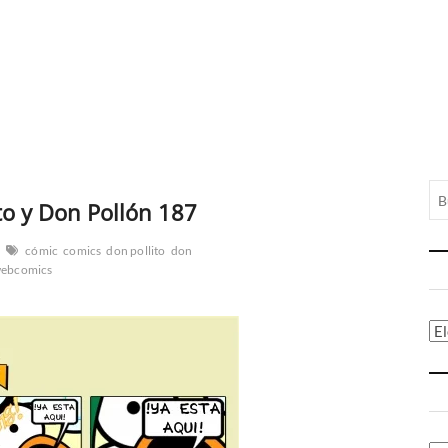
to y Don Pollón 187
cómic
comics
don pollito
don
ebcomics
Ca