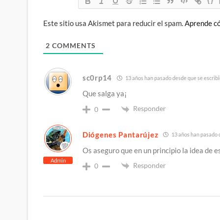
{}
Este sitio usa Akismet para reducir el spam.
Aprende có
2
COMMENTS
sc0rp14
13 años han pasado desde que se escribi
Que salga ya¡
Responder
0
Diógenes Pantarújez
13 años han pasado d
Os aseguro que en un principio la idea de 
Admin
Responder
0