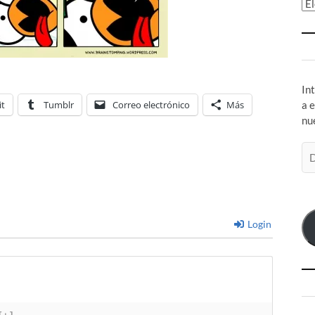
Ar
In
it
Tumblr
Correo electrónico
Más
a 
nu
Di
de
co
el
Login