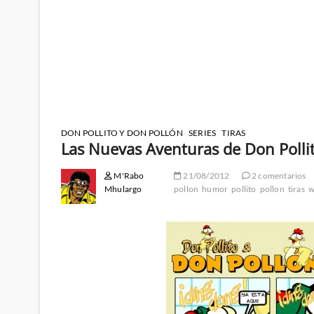
DON POLLITO Y DON POLLÓN
SERIES
TIRAS
Las Nuevas Aventuras de Don Polli
M'Rabo
21/08/2012
2 comentarios
Mhulargo
pollon
humor
pollito
pollon
tiras
w