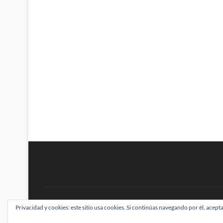
BRAINSTOMPING
Privacidad y cookies: este sitio usa cookies. Si continúas navegando por él, acepta
| Diseñado por:
Theme Freesia
|
WordPress
| ©