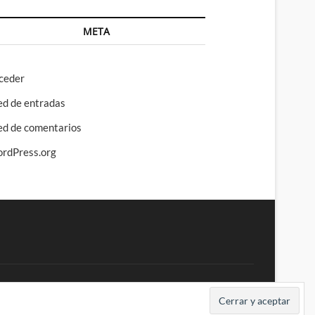
META
ceder
ed de entradas
ed de comentarios
rdPress.org