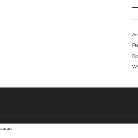
Ac
Fe
Fe
Wo
s su uso.
 Todos los derechos reservados