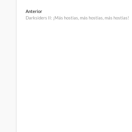
Navegación
Entrada
Anterior
anterior:
Darksiders II: ¡Más hostias, más hostias, más hostias!
de
entradas