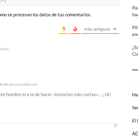
[+]
Pa
ha
mo se procesan los datos de tus comentarios.
Pi
más antiguos
en
¿S
ó esto
Cl
esde que se escribió esto
este hombre era la de hacer «historias más cortas»… ¡JA!
Ha
Se
El
AD