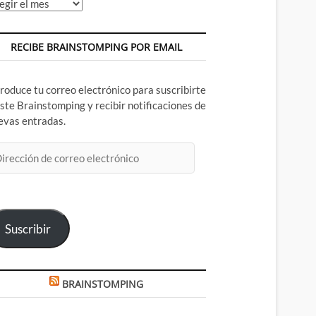
chivos
RECIBE BRAINSTOMPING POR EMAIL
troduce tu correo electrónico para suscribirte
este Brainstomping y recibir notificaciones de
evas entradas.
rección
rreo
ectrónico
Suscribir
BRAINSTOMPING