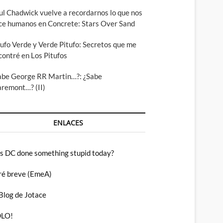
ul Chadwick vuelve a recordarnos lo que nos
ce humanos en Concrete: Stars Over Sand
tufo Verde y Verde Pitufo: Secretos que me
contré en Los Pitufos
abe George RR Martin…?: ¿Sabe
aremont…? (II)
ENLACES
s DC done something stupid today?
ré breve (EmeA)
 Blog de Jotace
LO!