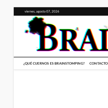
Saltar
viernes, agosto 07, 2026
al
contenido
¿QUÉ CUERNOS ES BRAINSTOMPING?
CONTACTO