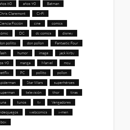
años 80
años 90
Batman
Chris Claremont
Ci-Fi
Ciencia Ficción
cine
comics
cómic
DC
dc comics
disney
don pollito
don pollon
Fantastic Four
flash
humor
image
jack kirby
los 90
manga
Marvel
mcu
netflix
PC
pollito
pollon
spiderman
Star Wars
superhéroes
superman
televisión
thor
tiras
tuna
tunos
tv
Vengadores
videojuegos
webcomics
x-men
xbox