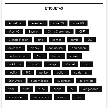
ETIQUETAS
Actualidad
avengers
años 70
años 80
años 90
Batman
Chris Claremont
Ci-Fi
Ciencia Ficción
cine
comics
cómic
DC
dc comics
disney
don pollito
don pollon
Fantastic Four
flash
humor
image
jack kirby
los 90
manga
Marvel
mcu
netflix
PC
pollito
pollon
spiderman
Star Wars
superhéroes
superman
televisión
thor
tiras
tuna
tunos
tv
Vengadores
videojuegos
webcomics
x-men
xbox