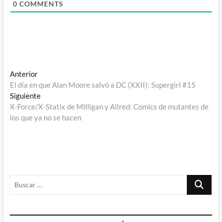
0
COMMENTS
Navegación
Entrada
Anterior
anterior:
El día en que Alan Moore salvó a DC (XXII): Supergirl #15
de
Entrada
Siguiente
entradas
siguiente:
X-Force/X-Statix de Milligan y Allred: Comics de mutantes de
los que ya no se hacen
Buscar
…