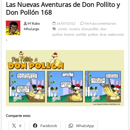
Las Nuevas Aventuras de Don Pollito y
Don Pollón 168
M'Rabo
16/07/2012
No hay comentarios
Mhulargo
cómic
comics
don pollito
don
pollon
humor
pollito
pollon
tiras
webcomic
s
Comparte esto:
X
Facebook
WhatsApp