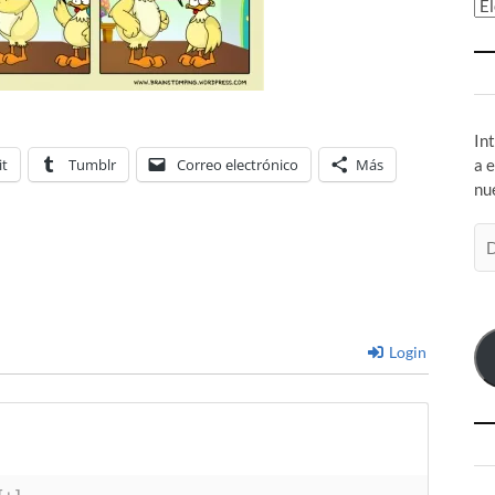
Ar
In
it
Tumblr
Correo electrónico
Más
a 
nu
Di
de
co
el
Login