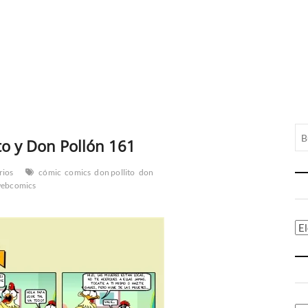
to y Don Pollón 161
rios
cómic
comics
don pollito
don
ebcomics
Ca