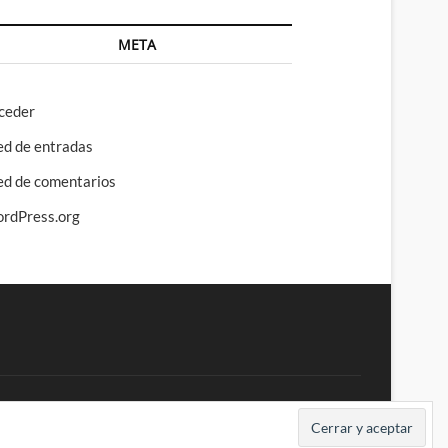
META
ceder
ed de entradas
ed de comentarios
rdPress.org