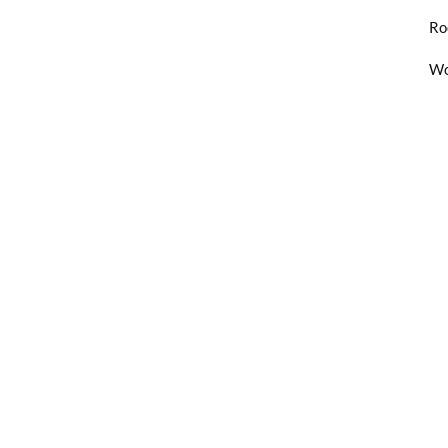
Ro
Wo