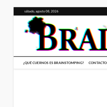
Saltar
sábado, agosto 08, 2026
al
contenido
¿QUÉ CUERNOS ES BRAINSTOMPING?
CONTACTO