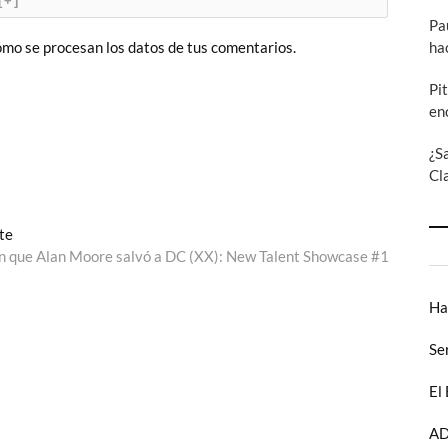
[+]
Pa
ha
mo se procesan los datos de tus comentarios.
Pi
en
¿S
Cl
Entrada
te
siguiente:
en que Alan Moore salvó a DC (XX): New Talent Showcase #1
Ha
Se
El
AD