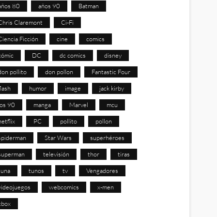
años 80
años 90
Batman
Chris Claremont
Ci-Fi
Ciencia Ficción
cine
comics
cómic
DC
dc comics
disney
don pollito
don pollon
Fantastic Four
flash
humor
image
jack kirby
los 90
manga
Marvel
mcu
netflix
PC
pollito
pollon
spiderman
Star Wars
superhéroes
superman
televisión
thor
tiras
tuna
tunos
tv
Vengadores
videojuegos
webcomics
x-men
xbox