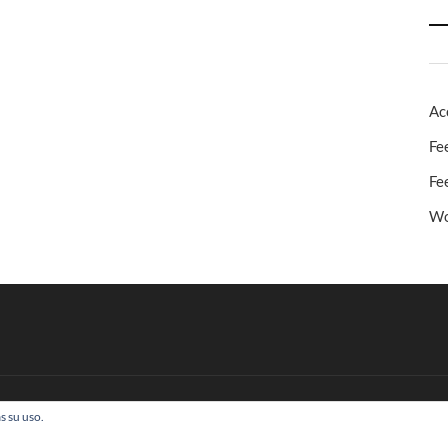
Ac
Fe
Fe
Wo
s su uso.
 Todos los derechos reservados