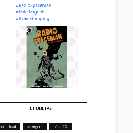
ETIQUETAS
Actualidad
avengers
años 70