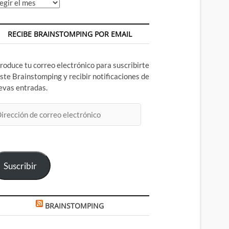
chivos
RECIBE BRAINSTOMPING POR EMAIL
troduce tu correo electrónico para suscribirte
este Brainstomping y recibir notificaciones de
evas entradas.
rección
rreo
ectrónico
Suscribir
BRAINSTOMPING