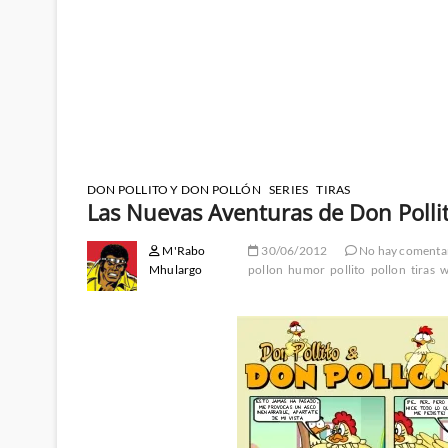
DON POLLITO Y DON POLLÓN
SERIES
TIRAS
Las Nuevas Aventuras de Don Polli
M'Rabo
30/06/2012
No hay comenta
Mhulargo
pollon
humor
pollito
pollon
tiras
w