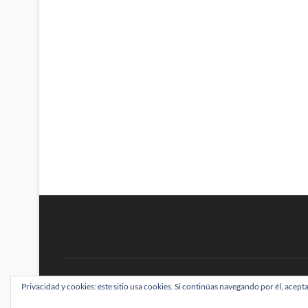
BRAINSTOMPING
Privacidad y cookies: este sitio usa cookies. Si continúas navegando por él, acepta
| Diseñado por:
Theme Freesia
|
WordPress
| ©