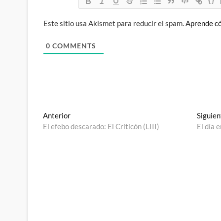
{}
Este sitio usa Akismet para reducir el spam.
Aprende có
0
COMMENTS
Navegación
Entrada
Anterior
Siguien
anterior:
El efebo descarado: El Criticón (LIII)
El día 
de
entradas