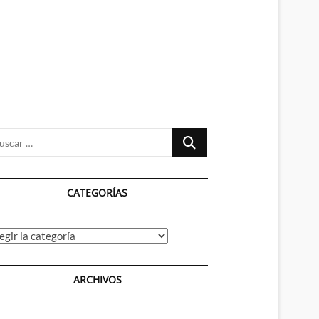
n
ú
Buscar
…
CATEGORÍAS
tegorías
ARCHIVOS