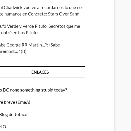
ul Chadwick vuelve a recordarnos lo que nos
ce humanos en Concrete: Stars Over Sand
tufo Verde y Verde Pitufo: Secretos que me
contré en Los Pitufos
abe George RR Martin…?: ¿Sabe
aremont…? (II)
ENLACES
s DC done something stupid today?
ré breve (EmeA)
 Blog de Jotace
LO!