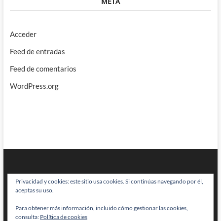
META
Acceder
Feed de entradas
Feed de comentarios
WordPress.org
Privacidad y cookies: este sitio usa cookies. Si continúas navegando por él,
aceptas su uso.
Para obtener más información, incluido cómo gestionar las cookies,
BRAINSTOMPING
| Diseñado por:
Theme Freesia
|
WordPress
| © Todos
consulta:
Política de cookies
los derechos reservados