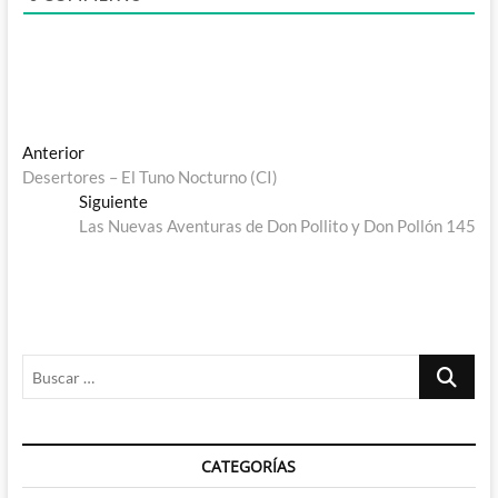
Navegación
Entrada
Anterior
anterior:
Desertores – El Tuno Nocturno (CI)
de
Entrada
Siguiente
entradas
siguiente:
Las Nuevas Aventuras de Don Pollito y Don Pollón 145
Buscar
…
CATEGORÍAS