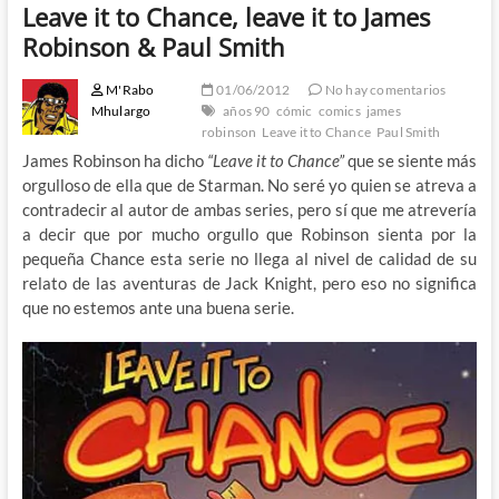
Leave it to Chance, leave it to James
Robinson & Paul Smith
M'Rabo
01/06/2012
No hay comentarios
Mhulargo
años 90
cómic
comics
james
robinson
Leave it to Chance
Paul Smith
James Robinson ha dicho
“Leave it to Chance”
que se siente más
orgulloso de ella que de Starman. No seré yo quien se atreva a
contradecir al autor de ambas series, pero sí que me atrevería
a decir que por mucho orgullo que Robinson sienta por la
pequeña Chance esta serie no llega al nivel de calidad de su
relato de las aventuras de Jack Knight, pero eso no significa
que no estemos ante una buena serie.