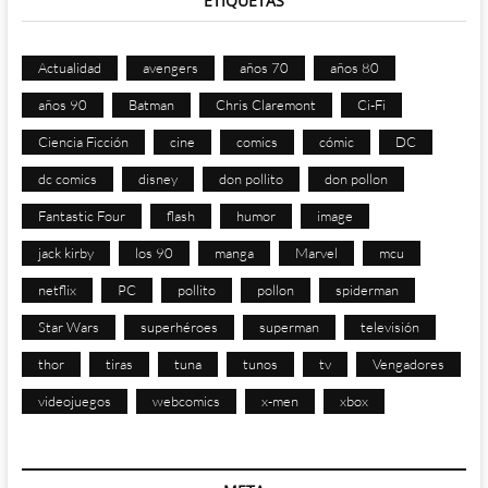
ETIQUETAS
Actualidad
avengers
años 70
años 80
años 90
Batman
Chris Claremont
Ci-Fi
Ciencia Ficción
cine
comics
cómic
DC
dc comics
disney
don pollito
don pollon
Fantastic Four
flash
humor
image
jack kirby
los 90
manga
Marvel
mcu
netflix
PC
pollito
pollon
spiderman
Star Wars
superhéroes
superman
televisión
thor
tiras
tuna
tunos
tv
Vengadores
videojuegos
webcomics
x-men
xbox