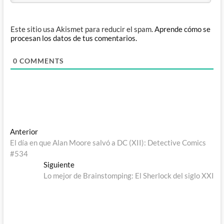
Este sitio usa Akismet para reducir el spam.
Aprende cómo se
procesan los datos de tus comentarios.
0
COMMENTS
Navegación
Entrada
Anterior
anterior:
El día en que Alan Moore salvó a DC (XII): Detective Comics
de
#534
entradas
Entrada
Siguiente
siguiente:
Lo mejor de Brainstomping: El Sherlock del siglo XXI