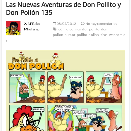
Las Nuevas Aventuras de Don Pollito y
Don Pollón 135
M'Rabo
08/05/2012
No hay comentarios
Mhulargo
cómic
comics
don pollito
don
pollon
humor
pollito
pollon
tiras
webcomic
s