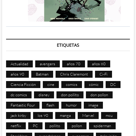
ETIQUETAS
Actualidad
avengers
años 70
años 80
años 90
Batman
Chris Claremont
Ci-Fi
Ciencia Ficción
cine
comics
cómic
DC
dc comics
disney
don pollito
don pollon
Fantastic Four
flash
humor
image
jack kirby
los 90
manga
Marvel
mcu
netflix
PC
pollito
pollon
spiderman