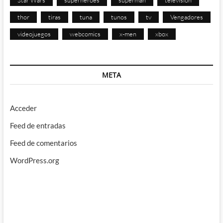
Star Wars
superhéroes
superman
televisión
thor
tiras
tuna
tunos
tv
Vengadores
videojuegos
webcomics
x-men
xbox
META
Acceder
Feed de entradas
Feed de comentarios
WordPress.org