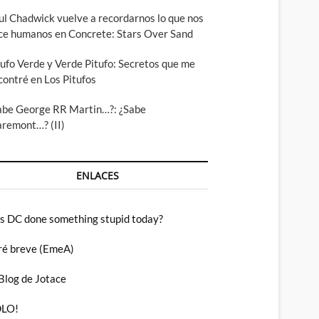
ul Chadwick vuelve a recordarnos lo que nos
ce humanos en Concrete: Stars Over Sand
tufo Verde y Verde Pitufo: Secretos que me
contré en Los Pitufos
abe George RR Martin…?: ¿Sabe
aremont…? (II)
ENLACES
s DC done something stupid today?
ré breve (EmeA)
 Blog de Jotace
LO!