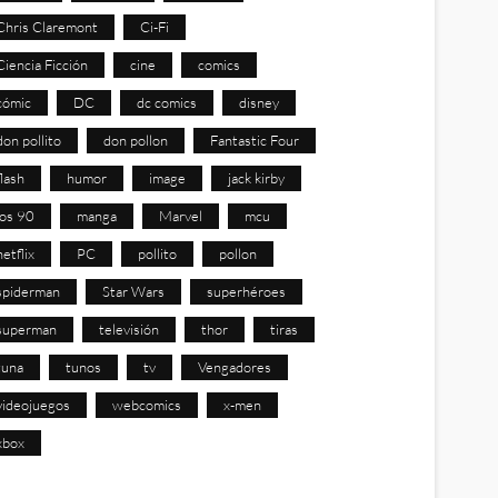
Chris Claremont
Ci-Fi
Ciencia Ficción
cine
comics
cómic
DC
dc comics
disney
don pollito
don pollon
Fantastic Four
flash
humor
image
jack kirby
los 90
manga
Marvel
mcu
netflix
PC
pollito
pollon
spiderman
Star Wars
superhéroes
superman
televisión
thor
tiras
tuna
tunos
tv
Vengadores
videojuegos
webcomics
x-men
xbox