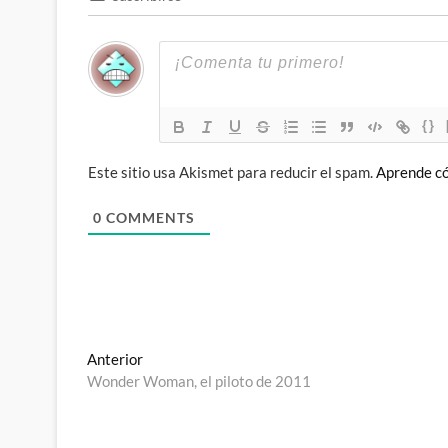
{}
Este sitio usa Akismet para reducir el spam.
Aprende có
0
COMMENTS
Navegación
Entrada
Anterior
anterior:
Wonder Woman, el piloto de 2011
de
entradas