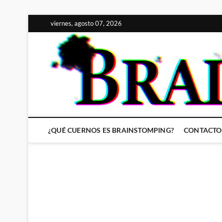
Saltar
viernes, agosto 07, 2026
al
contenido
¿QUÉ CUERNOS ES BRAINSTOMPING?
CONTACTO