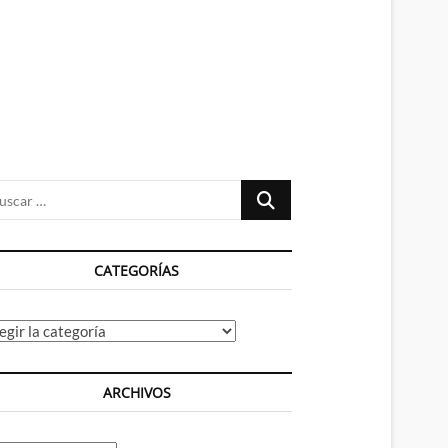
n
ú
Buscar
…
CATEGORÍAS
tegorías
ARCHIVOS