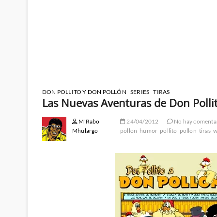
DON POLLITO Y DON POLLÓN
SERIES
TIRAS
Las Nuevas Aventuras de Don Polli
M'Rabo
24/04/2012
No hay comenta
Mhulargo
pollon
humor
pollito
pollon
tiras
w