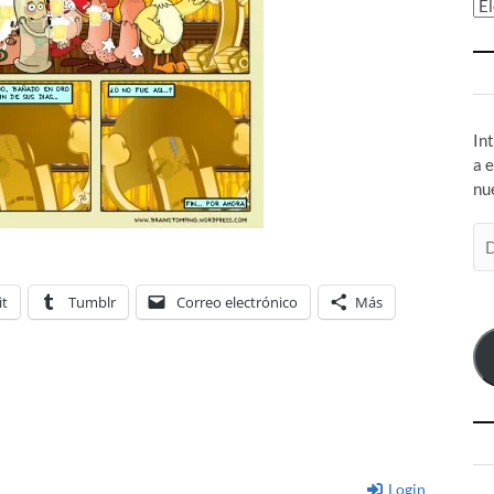
Ar
In
a 
nu
Di
de
co
it
Tumblr
Correo electrónico
Más
el
Login