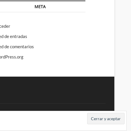
META
ceder
ed de entradas
ed de comentarios
rdPress.org