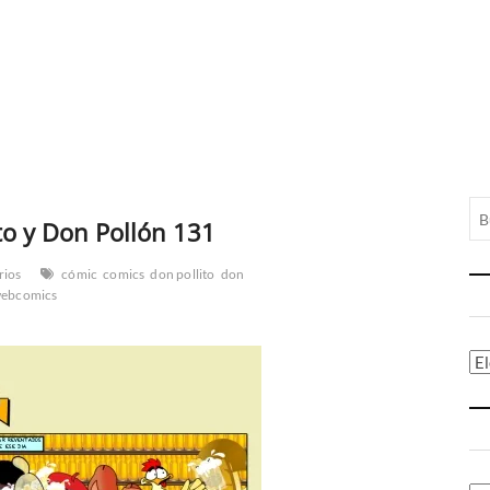
to y Don Pollón 131
rios
cómic
comics
don pollito
don
ebcomics
Ca