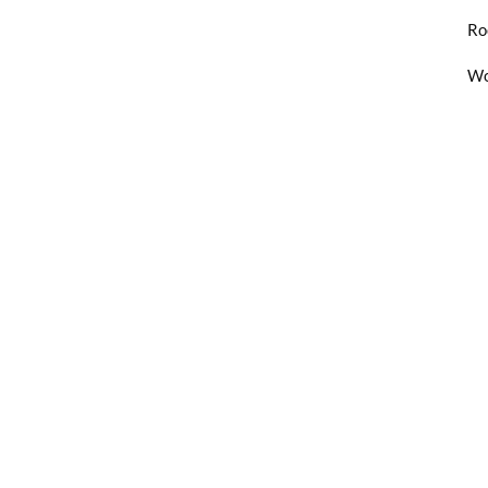
Ro
Wo