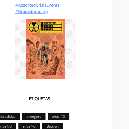
ETIQUETAS
Actualidad
avengers
años 70
años 80
años 90
Batman