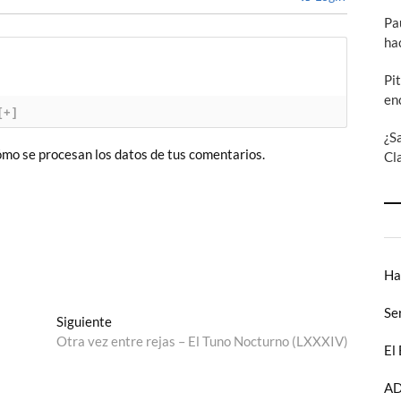
Pa
ha
Pi
en
[+]
¿S
mo se procesan los datos de tus comentarios.
Cl
Ha
Se
Entrada
Siguiente
siguiente:
Otra vez entre rejas – El Tuno Nocturno (LXXXIV)
El
AD