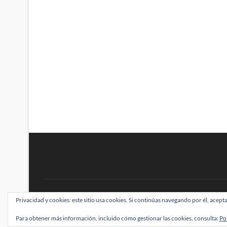
BRAINSTOMPING
Privacidad y cookies: este sitio usa cookies. Si continúas navegando por él, acepta
| Diseñado por:
Theme Freesia
|
WordPress
| ©
Para obtener más información, incluido cómo gestionar las cookies, consulta:
Po