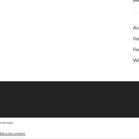
Ac
Fe
Fe
Wo
s su uso.
 Todos los derechos reservados
lítica de cookies