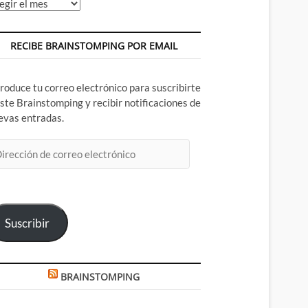
chivos
RECIBE BRAINSTOMPING POR EMAIL
troduce tu correo electrónico para suscribirte
este Brainstomping y recibir notificaciones de
evas entradas.
rección
rreo
ectrónico
Suscribir
BRAINSTOMPING