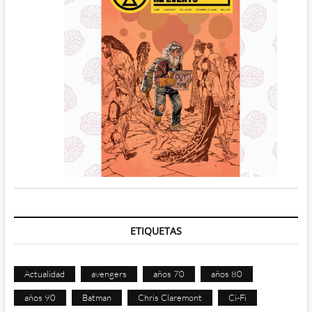
ETIQUETAS
Actualidad
avengers
años 70
años 80
años 90
Batman
Chris Claremont
Ci-Fi