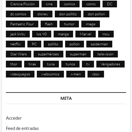
Ciencia Ficción
cine
comics
cómic
DC
dc comics
disney
don pollito
don pollon
Fantastic Four
flash
humor
image
jack kirby
los 90
manga
Marvel
mcu
netflix
PC
pollito
pollon
spiderman
Star Wars
superhéroes
superman
televisión
thor
tiras
tuna
tunos
tv
Vengadores
videojuegos
webcomics
x-men
xbox
META
Acceder
Feed de entradas