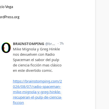
cío Vega
rdPress.org