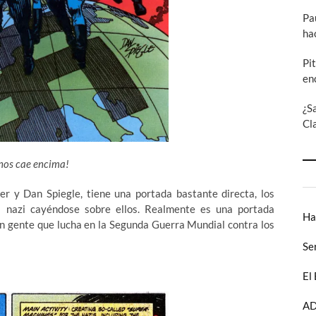
Pa
ha
Pi
en
¿S
Cl
e nos cae encima!
er y Dan Spiegle, tiene una portada bastante directa,
los
 nazi cayéndose sobre ellos. Realmente es una portada
Ha
on gente que lucha en la Segunda Guerra Mundial contra los
Se
El
AD