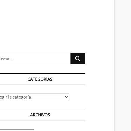
n
ú
Buscar
…
CATEGORÍAS
tegorías
ARCHIVOS