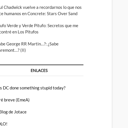
ul Chadwick vuelve a recordarnos lo que nos
ce humanos en Concrete: Stars Over Sand
tufo Verde y Verde Pitufo: Secretos que me
contré en Los Pitufos
abe George RR Martin…?: ¿Sabe
aremont…? (II)
ENLACES
s DC done something stupid today?
ré breve (EmeA)
 Blog de Jotace
LO!