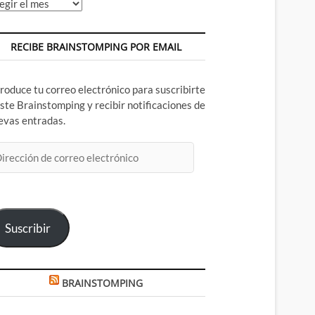
chivos
RECIBE BRAINSTOMPING POR EMAIL
troduce tu correo electrónico para suscribirte
este Brainstomping y recibir notificaciones de
evas entradas.
rección
rreo
ectrónico
Suscribir
BRAINSTOMPING