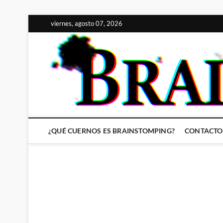
Saltar
viernes, agosto 07, 2026
al
contenido
¿QUÉ CUERNOS ES BRAINSTOMPING?
CONTACTO