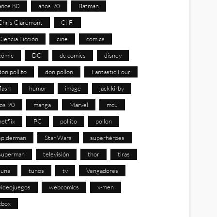
años 80
años 90
Batman
Chris Claremont
Ci-Fi
Ciencia Ficción
cine
comics
cómic
DC
dc comics
disney
don pollito
don pollon
Fantastic Four
flash
humor
image
jack kirby
los 90
manga
Marvel
mcu
netflix
PC
pollito
pollon
spiderman
Star Wars
superhéroes
superman
televisión
thor
tiras
tuna
tunos
tv
Vengadores
videojuegos
webcomics
x-men
xbox