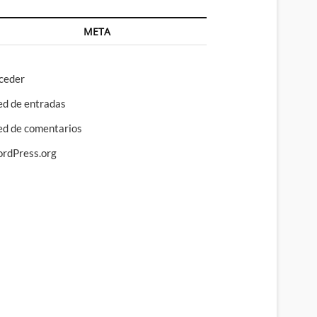
META
ceder
ed de entradas
ed de comentarios
rdPress.org