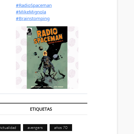
ETIQUETAS
Actualidad
avengers
años 70