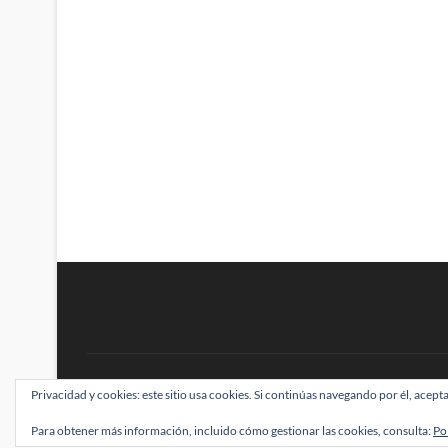
BRAINSTOMPING
Privacidad y cookies: este sitio usa cookies. Si continúas navegando por él, acepta
| Diseñado por:
Theme Freesia
|
WordPress
| ©
Para obtener más información, incluido cómo gestionar las cookies, consulta:
Po