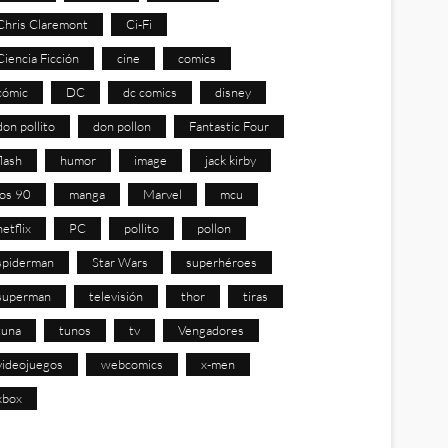
Chris Claremont
Ci-Fi
Ciencia Ficción
cine
comics
cómic
DC
dc comics
disney
don pollito
don pollon
Fantastic Four
flash
humor
image
jack kirby
los 90
manga
Marvel
mcu
netflix
PC
pollito
pollon
spiderman
Star Wars
superhéroes
superman
televisión
thor
tiras
tuna
tunos
tv
Vengadores
videojuegos
webcomics
x-men
xbox