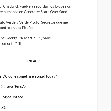
ul Chadwick vuelve a recordarnos lo que nos
ce humanos en Concrete: Stars Over Sand
tufo Verde y Verde Pitufo: Secretos que me
contré en Los Pitufos
abe George RR Martin…?: ¿Sabe
aremont…? (II)
ENLACES
s DC done something stupid today?
ré breve (EmeA)
 Blog de Jotace
LO!