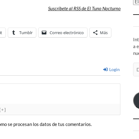
Ar
Suscríbete al RSS de El Tuno Nocturno
it
Tumblr
Correo electrónico
Más
In
a 
nu
Di
Login
de
co
el
[+]
mo se procesan los datos de tus comentarios.