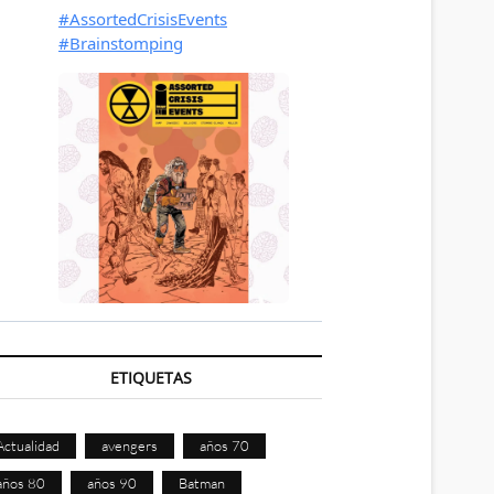
ETIQUETAS
Actualidad
avengers
años 70
años 80
años 90
Batman