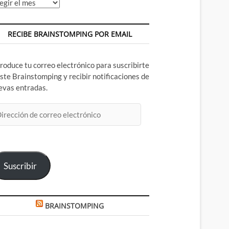
chivos
RECIBE BRAINSTOMPING POR EMAIL
troduce tu correo electrónico para suscribirte
este Brainstomping y recibir notificaciones de
evas entradas.
rección
rreo
ectrónico
Suscribir
BRAINSTOMPING