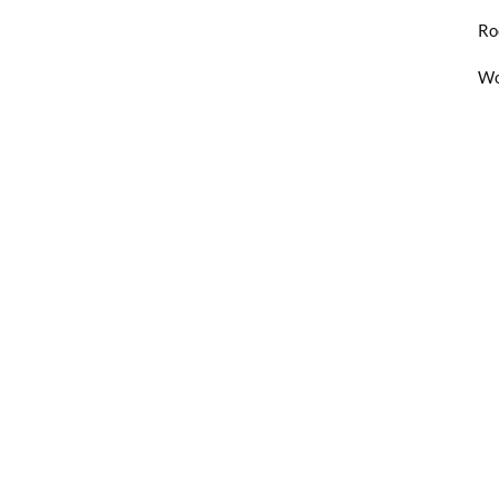
Ro
Wo