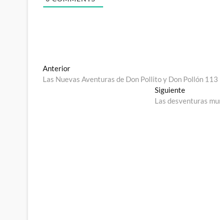
Navegación
Entrada
Anterior
anterior:
Las Nuevas Aventuras de Don Pollito y Don Pollón 113
de
Entrada
Siguiente
entradas
siguiente:
Las desventuras mund