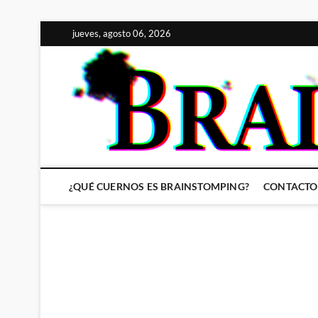
Saltar
jueves, agosto 06, 2026
al
contenido
¿QUÉ CUERNOS ES BRAINSTOMPING?
CONTACTO