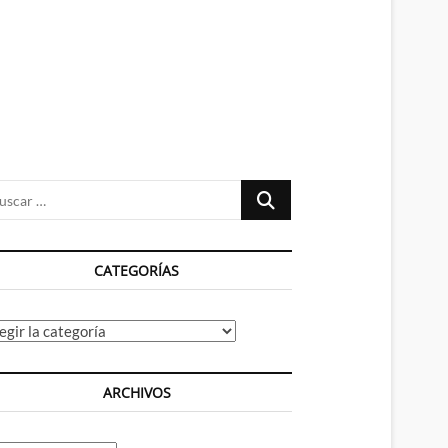
n
ú
Buscar
…
CATEGORÍAS
tegorías
ARCHIVOS