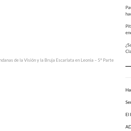
Pa
ha
Pi
en
¿S
Cl
anas de la Visión y la Bruja Escarlata en Leonia – 5º Parte
Ha
Se
El
AD