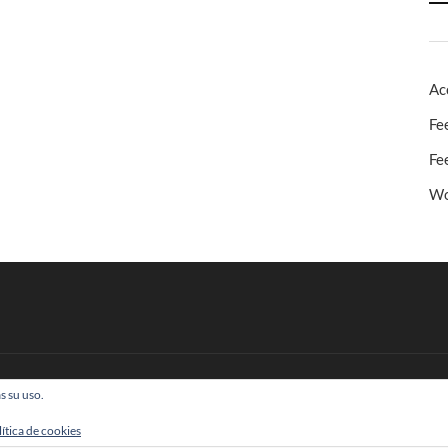
Ac
Fe
Fe
Wo
s su uso.
 Todos los derechos reservados
lítica de cookies