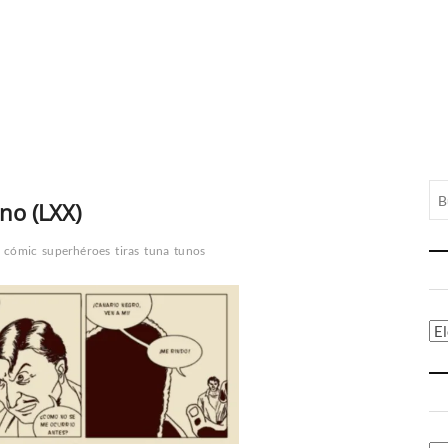
no (LXX)
cómic
superhéroes
tiras
tuna
tunos
Ca