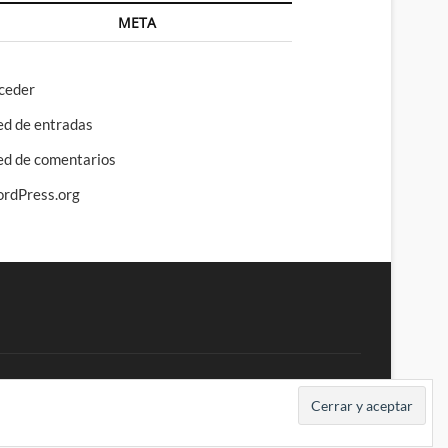
META
ceder
ed de entradas
ed de comentarios
rdPress.org