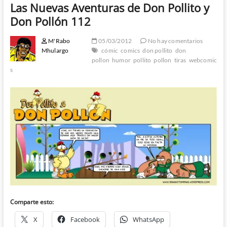
Las Nuevas Aventuras de Don Pollito y
Don Pollón 112
M'Rabo
05/03/2012
No hay comentarios
Mhulargo
cómic
comics
don pollito
don
pollon
humor
pollito
pollon
tiras
webcomic
s
Comparte esto:
X
Facebook
WhatsApp