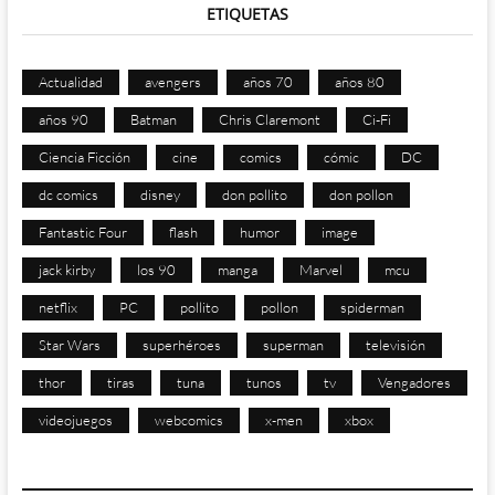
ETIQUETAS
Actualidad
avengers
años 70
años 80
años 90
Batman
Chris Claremont
Ci-Fi
Ciencia Ficción
cine
comics
cómic
DC
dc comics
disney
don pollito
don pollon
Fantastic Four
flash
humor
image
jack kirby
los 90
manga
Marvel
mcu
netflix
PC
pollito
pollon
spiderman
Star Wars
superhéroes
superman
televisión
thor
tiras
tuna
tunos
tv
Vengadores
videojuegos
webcomics
x-men
xbox