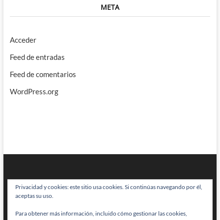
META
Acceder
Feed de entradas
Feed de comentarios
WordPress.org
Privacidad y cookies: este sitio usa cookies. Si continúas navegando por él,
aceptas su uso.
Para obtener más información, incluido cómo gestionar las cookies,
BRAINSTOMPING
| Diseñado por:
Theme Freesia
|
WordPress
| © Todos