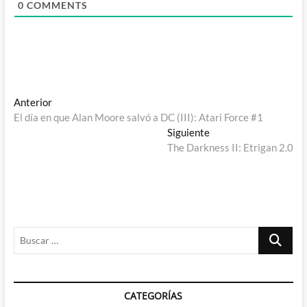
0
COMMENTS
Navegación
Entrada
Anterior
anterior:
El día en que Alan Moore salvó a DC (III): Atari Force #1
de
Entrada
Siguiente
entradas
siguiente:
The Darkness II: Etrigan 2.0
Buscar
…
CATEGORÍAS