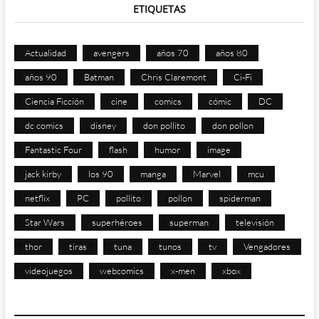
ETIQUETAS
Actualidad
avengers
años 70
años 80
años 90
Batman
Chris Claremont
Ci-Fi
Ciencia Ficción
cine
comics
cómic
DC
dc comics
disney
don pollito
don pollon
Fantastic Four
flash
humor
image
jack kirby
los 90
manga
Marvel
mcu
netflix
PC
pollito
pollon
spiderman
Star Wars
superhéroes
superman
televisión
thor
tiras
tuna
tunos
tv
Vengadores
videojuegos
webcomics
x-men
xbox