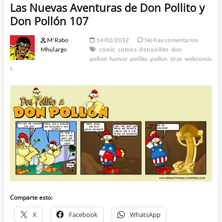
Las Nuevas Aventuras de Don Pollito y
Don Pollón 107
M'Rabo
14/02/2012
No hay comentarios
Mhulargo
cómic
comics
don pollito
don
pollon
humor
pollito
pollon
tiras
webcomic
s
Comparte esto:
X
Facebook
WhatsApp