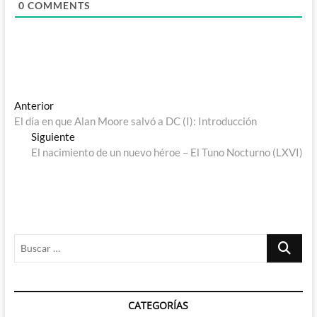
0
COMMENTS
Navegación
Entrada
Anterior
anterior:
El día en que Alan Moore salvó a DC (I): Introducción
de
Entrada
Siguiente
entradas
siguiente:
El nacimiento de un nuevo héroe – El Tuno Nocturno (LXVI)
Buscar
…
CATEGORÍAS