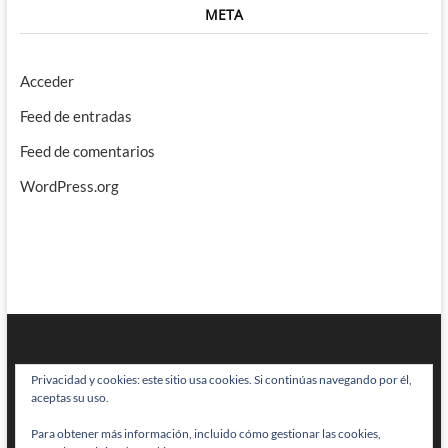
META
Acceder
Feed de entradas
Feed de comentarios
WordPress.org
Privacidad y cookies: este sitio usa cookies. Si continúas navegando por él,
aceptas su uso.
Para obtener más información, incluido cómo gestionar las cookies,
BRAINSTOMPING
| Diseñado por:
Theme Freesia
|
WordPress
| © Todos