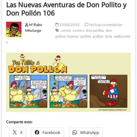
Las Nuevas Aventuras de Don Pollito y
Don Pollón 106
M'Rabo
13/02/2012
No hay comentarios
Mhulargo
cómic
comics
don pollito
don
pollon
humor
pollito
pollon
tiras
webcomic
s
Comparte esto:
X
Facebook
WhatsApp