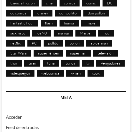
Ciencia Ficción
cine
comics
cómic
DC
dc comics
disney
don pollito
don pollon
Fantastic Four
flash
humor
image
jack kirby
los 90
manga
Marvel
mcu
netflix
PC
pollito
pollon
spiderman
Star Wars
superhéroes
superman
televisión
thor
tiras
tuna
tunos
tv
Vengadores
videojuegos
webcomics
x-men
xbox
META
Acceder
Feed de entradas