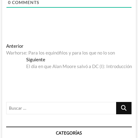
0
COMMENTS
Navegación
Entrada
Anterior
anterior:
Warhorse: Para los equinófilos y para los que no lo son
de
Entrada
Siguiente
entradas
siguiente:
El día en que Alan Moore salvó a DC (I): Introducción
Buscar
…
CATEGORÍAS