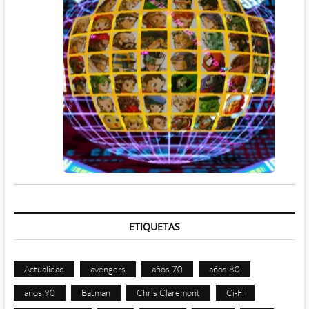
ETIQUETAS
Actualidad
avengers
años 70
años 80
años 90
Batman
Chris Claremont
Ci-Fi