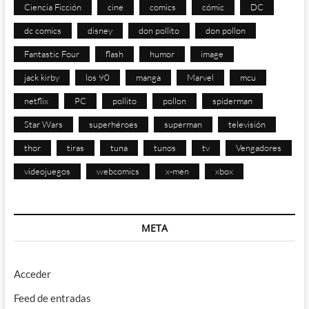
Ciencia Ficción
cine
comics
cómic
DC
dc comics
disney
don pollito
don pollon
Fantastic Four
flash
humor
image
jack kirby
los 90
manga
Marvel
mcu
netflix
PC
pollito
pollon
spiderman
Star Wars
superhéroes
superman
televisión
thor
tiras
tuna
tunos
tv
Vengadores
videojuegos
webcomics
x-men
xbox
META
Acceder
Feed de entradas