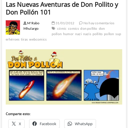
Las Nuevas Aventuras de Don Pollito y
Don Pollón 101
M'Rabo
31/01/2012
No hay comentarios
Mhulargo
cómic
comics
don pollito
don
pollon
humor
nazi
nazis
pollito
pollon
sup
erhéroes
tiras
webcomics
Comparte esto:
X
Facebook
WhatsApp