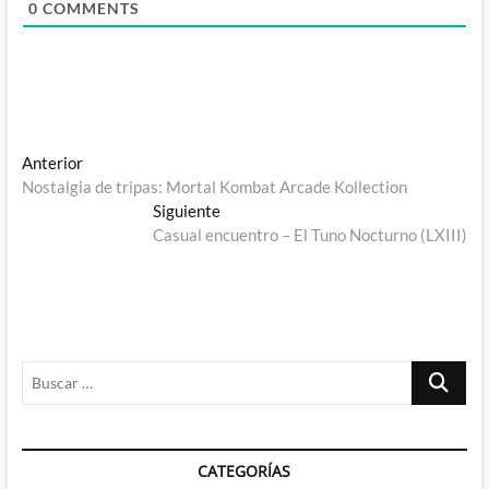
0
COMMENTS
Navegación
Entrada
Anterior
anterior:
Nostalgia de tripas: Mortal Kombat Arcade Kollection
de
Entrada
Siguiente
entradas
siguiente:
Casual encuentro – El Tuno Nocturno (LXIII)
Buscar
…
CATEGORÍAS