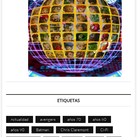
ETIQUETAS
Actualidad
avengers
años 70
años 80
años 90
Batman
Chris Claremont
Ci-Fi