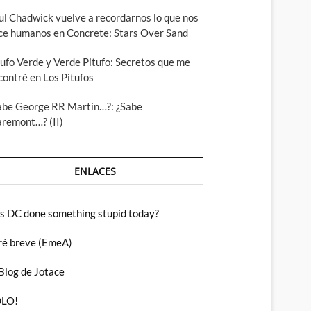
ul Chadwick vuelve a recordarnos lo que nos
ce humanos en Concrete: Stars Over Sand
tufo Verde y Verde Pitufo: Secretos que me
contré en Los Pitufos
abe George RR Martin…?: ¿Sabe
aremont…? (II)
ENLACES
s DC done something stupid today?
ré breve (EmeA)
 Blog de Jotace
LO!