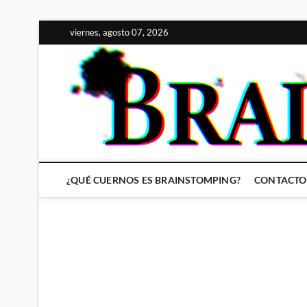
Saltar
viernes, agosto 07, 2026
al
contenido
¿QUÉ CUERNOS ES BRAINSTOMPING?
CONTACTO