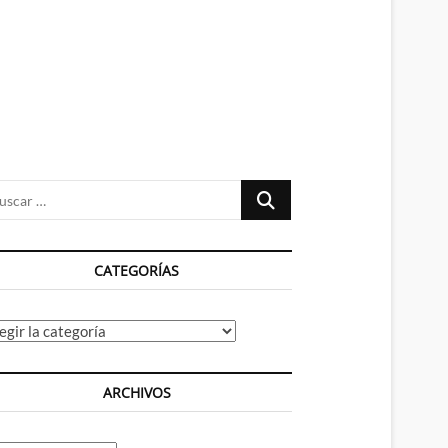
n
ú
Buscar
…
CATEGORÍAS
tegorías
ARCHIVOS