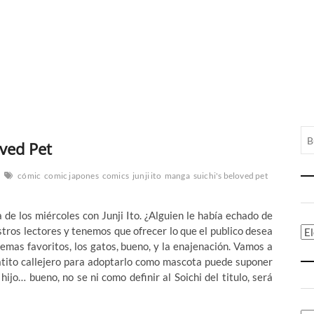
oved Pet
cómic
comic japones
comics
junji ito
manga
suichi's beloved pet
de los miércoles con Junji Ito. ¿Alguien le había echado de
ros lectores y tenemos que ofrecer lo que el publico desea
Ca
 temas favoritos, los gatos, bueno, y la enajenación. Vamos a
gatito callejero para adoptarlo como mascota puede suponer
jo… bueno, no se ni como definir al Soichi del titulo, será