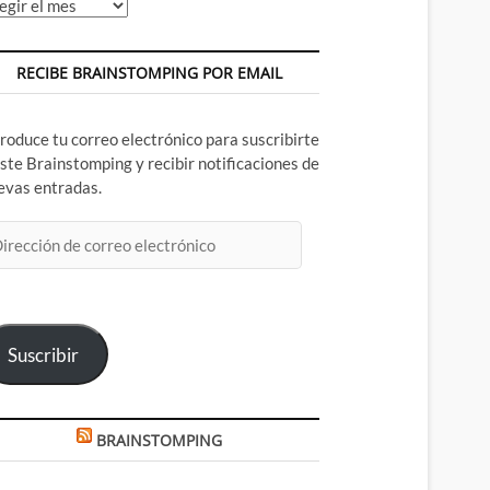
chivos
RECIBE BRAINSTOMPING POR EMAIL
troduce tu correo electrónico para suscribirte
este Brainstomping y recibir notificaciones de
evas entradas.
rección
rreo
ectrónico
Suscribir
BRAINSTOMPING