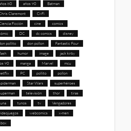
años 80
años 90
Batman
Chris Claremont
Ci-Fi
Ciencia Ficción
cine
comics
cómic
DC
dc comics
disney
don pollito
don pollon
Fantastic Four
flash
humor
image
jack kirby
los 90
manga
Marvel
mcu
netflix
PC
pollito
pollon
spiderman
Star Wars
superhéroes
superman
televisión
thor
tiras
tuna
tunos
tv
Vengadores
videojuegos
webcomics
x-men
xbox