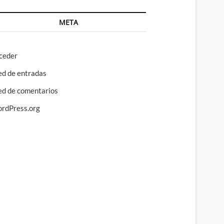
META
ceder
ed de entradas
ed de comentarios
rdPress.org