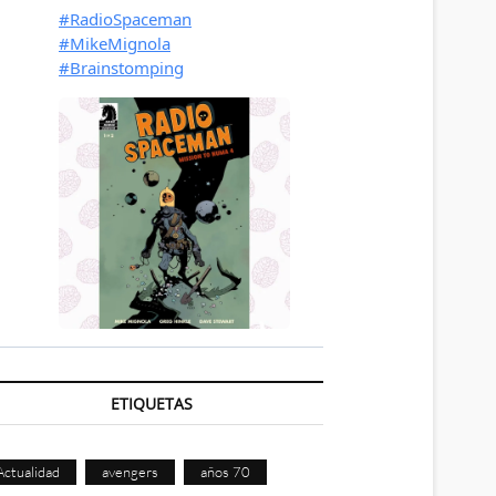
ETIQUETAS
Actualidad
avengers
años 70