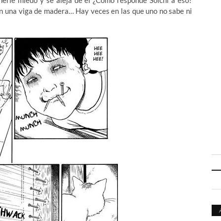
enerle miedo y se aleja de el ¿Cómo responde Soichi a eso?
en una viga de madera… Hay veces en las que uno no sabe ni