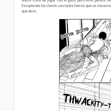
Soichi trata de jugar con el gato, pero este parece t
Escupiendo los clavos con tanta fuerza que se clavan 
que decir.