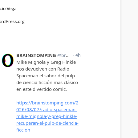
cío Vega
rdPress.org