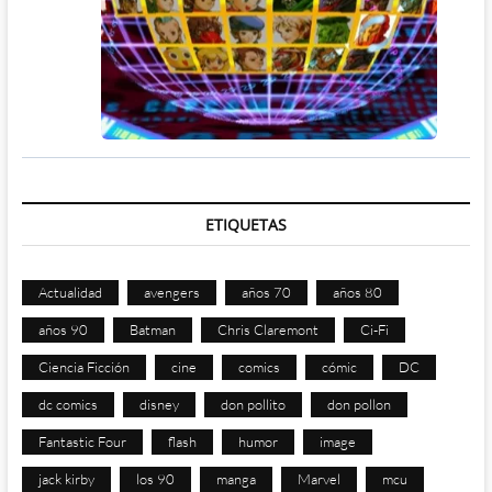
ETIQUETAS
Actualidad
avengers
años 70
años 80
años 90
Batman
Chris Claremont
Ci-Fi
Ciencia Ficción
cine
comics
cómic
DC
dc comics
disney
don pollito
don pollon
Fantastic Four
flash
humor
image
jack kirby
los 90
manga
Marvel
mcu