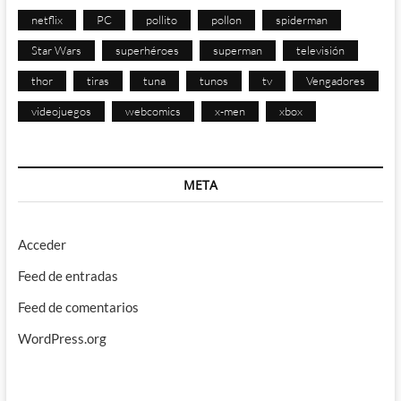
netflix
PC
pollito
pollon
spiderman
Star Wars
superhéroes
superman
televisión
thor
tiras
tuna
tunos
tv
Vengadores
videojuegos
webcomics
x-men
xbox
META
Acceder
Feed de entradas
Feed de comentarios
WordPress.org