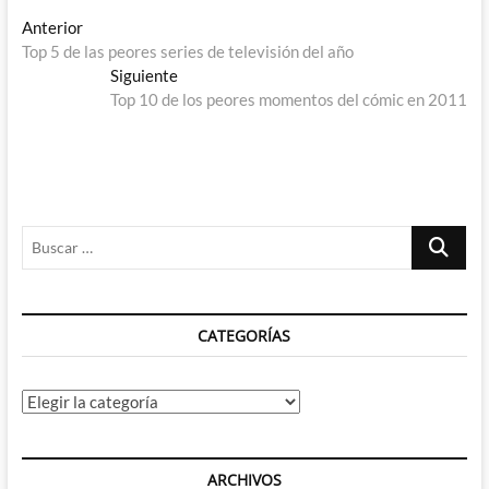
Navegación
Entrada
Anterior
anterior:
Top 5 de las peores series de televisión del año
de
Entrada
Siguiente
entradas
siguiente:
Top 10 de los peores momentos del cómic en 2011
Buscar
…
CATEGORÍAS
Categorías
ARCHIVOS