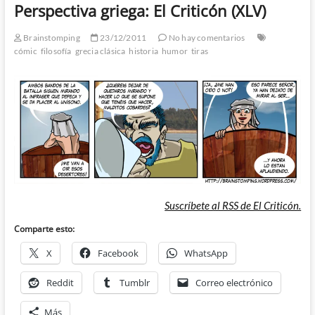
Perspectiva griega: El Criticón (XLV)
Brainstomping
23/12/2011
No hay comentarios
cómic
filosofía
grecia clásica
historia
humor
tiras
Suscríbete al RSS de El Criticón.
Comparte esto:
X
Facebook
WhatsApp
Reddit
Tumblr
Correo electrónico
Más