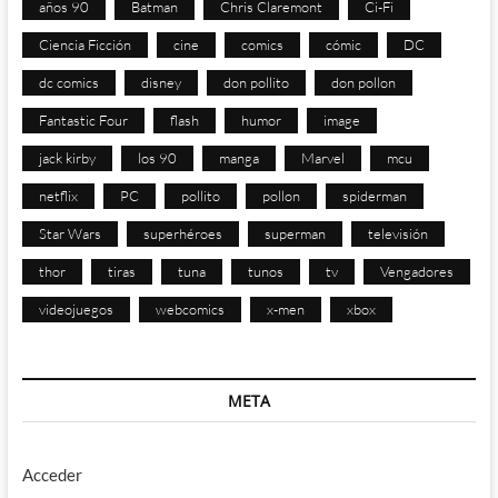
años 90
Batman
Chris Claremont
Ci-Fi
Ciencia Ficción
cine
comics
cómic
DC
dc comics
disney
don pollito
don pollon
Fantastic Four
flash
humor
image
jack kirby
los 90
manga
Marvel
mcu
netflix
PC
pollito
pollon
spiderman
Star Wars
superhéroes
superman
televisión
thor
tiras
tuna
tunos
tv
Vengadores
videojuegos
webcomics
x-men
xbox
META
Acceder