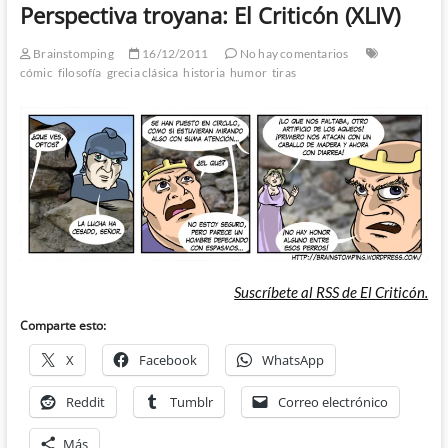
Perspectiva troyana: El Criticón (XLIV)
Brainstomping
16/12/2011
No hay comentarios
cómic
filosofía
grecia clásica
historia
humor
tiras
Suscríbete al RSS de El Criticón.
Comparte esto:
X
Facebook
WhatsApp
Reddit
Tumblr
Correo electrónico
Más