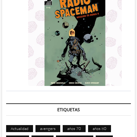
ETIQUETAS
Actualidad
avengers
años 70
años 80