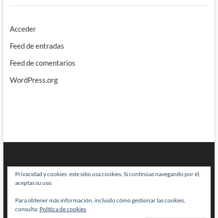
Acceder
Feed de entradas
Feed de comentarios
WordPress.org
Privacidad y cookies: este sitio usa cookies. Si continúas navegando por él,
aceptas su uso.
Para obtener más información, incluido cómo gestionar las cookies,
BRAINSTOMPING
| Diseñado por:
Theme Freesia
|
WordPress
| © Todos
consulta:
Política de cookies
los derechos reservados