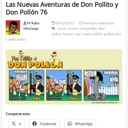
Las Nuevas Aventuras de Don Pollito y
Don Pollón 76
M'Rabo
06/12/2011
No hay comentarios
Mhulargo
cómic
comics
don pollito
don
pollon
humor
nazi
nazis
pollito
pollon
tira
s
webcomics
Comparte esto:
X
Facebook
WhatsApp