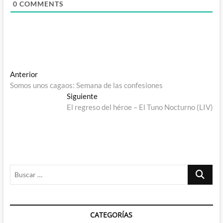
0
COMMENTS
Navegación
Entrada
Anterior
anterior:
Somos unos cagaos: Semana de las confesiones
de
Entrada
Siguiente
entradas
siguiente:
El regreso del héroe – El Tuno Nocturno (LIV)
Buscar
…
CATEGORÍAS