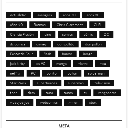
Actualidad
avengers
años 70
años 80
años 90
Batman
Chris Claremont
Ci-Fi
Ciencia Ficción
cine
comics
cómic
DC
dc comics
disney
don pollito
don pollon
Fantastic Four
flash
humor
image
jack kirby
los 90
manga
Marvel
mcu
netflix
PC
pollito
pollon
spiderman
Star Wars
superhéroes
superman
televisión
thor
tiras
tuna
tunos
tv
Vengadores
videojuegos
webcomics
x-men
xbox
META