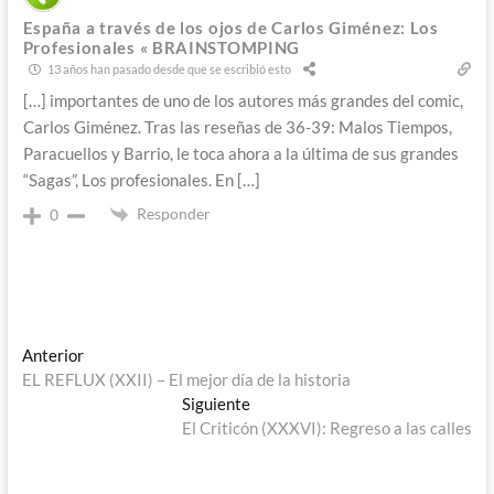
España a través de los ojos de Carlos Giménez: Los
Profesionales « BRAINSTOMPING
13 años han pasado desde que se escribió esto
[…] importantes de uno de los autores más grandes del comic,
Carlos Giménez. Tras las reseñas de 36-39: Malos Tiempos,
Paracuellos y Barrio, le toca ahora a la última de sus grandes
“Sagas”, Los profesionales. En […]
Responder
0
Navegación
Entrada
Anterior
anterior:
EL REFLUX (XXII) – El mejor día de la historia
de
Entrada
Siguiente
entradas
siguiente:
El Criticón (XXXVI): Regreso a las calles