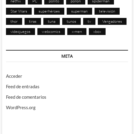
netflix
PC
pollito
pollon
spiderman
Star Wars
superhéroes
superman
televisión
thor
tiras
tuna
tunos
tv
Vengadores
videojuegos
webcomics
x-men
xbox
META
Acceder
Feed de entradas
Feed de comentarios
WordPress.org