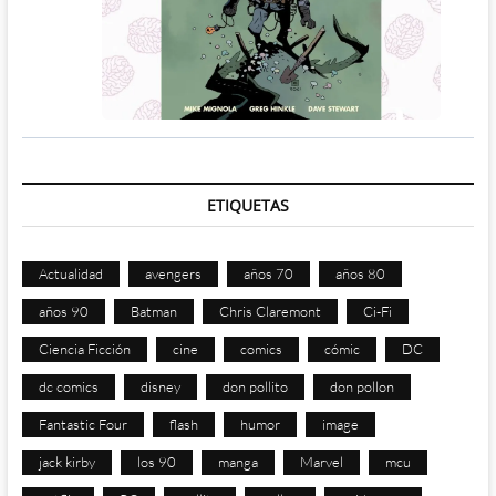
ETIQUETAS
Actualidad
avengers
años 70
años 80
años 90
Batman
Chris Claremont
Ci-Fi
Ciencia Ficción
cine
comics
cómic
DC
dc comics
disney
don pollito
don pollon
Fantastic Four
flash
humor
image
jack kirby
los 90
manga
Marvel
mcu