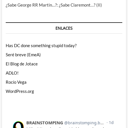
¿Sabe George RR Martin…?: ¿Sabe Claremont…? (II)
ENLACES
Has DC done something stupid today?
Seré breve (EmeA)
El Blog de Jotace
ADLO!
Rocío Vega
WordPress.org