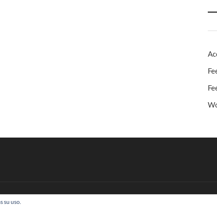
Ac
Fe
Fe
Wo
s su uso.
 Todos los derechos reservados