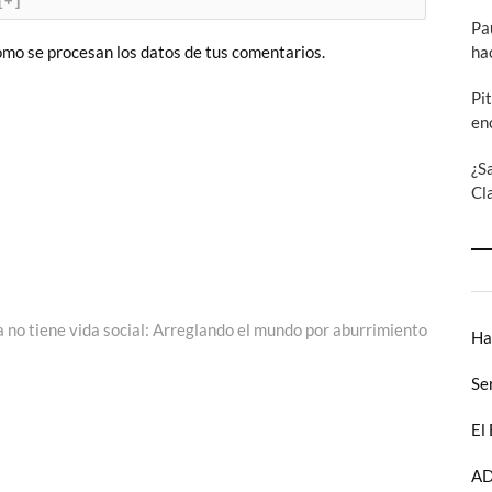
[+]
Pa
ha
mo se procesan los datos de tus comentarios.
Pi
en
¿S
Cl
:
 no tiene vida social: Arreglando el mundo por aburrimiento
Ha
Se
El
AD