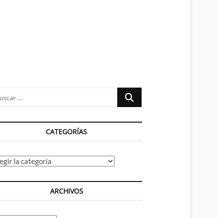
n
ú
Buscar
…
CATEGORÍAS
tegorías
ARCHIVOS