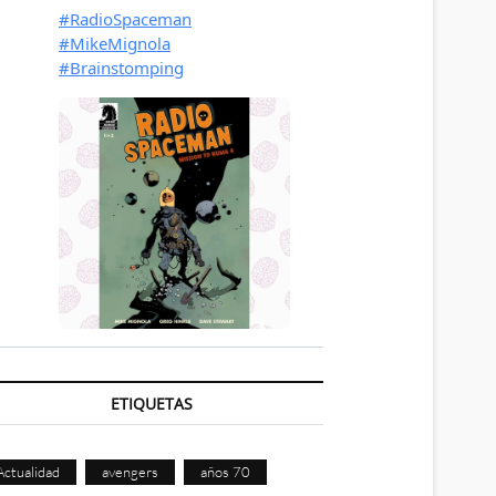
ETIQUETAS
Actualidad
avengers
años 70