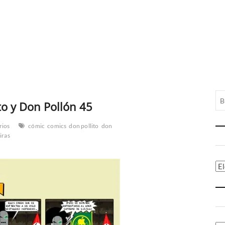
to y Don Pollón 45
rios
cómic
comics
don pollito
don
tiras
Ca