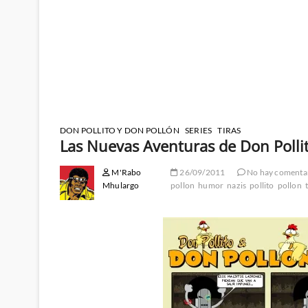
DON POLLITO Y DON POLLÓN
SERIES
TIRAS
Las Nuevas Aventuras de Don Polli
M'Rabo
26/09/2011
No hay comenta
Mhulargo
pollon
humor
nazis
pollito
pollon