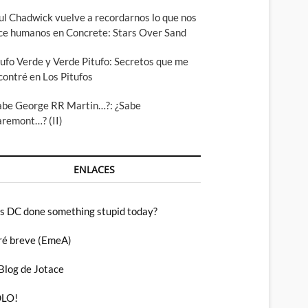
ul Chadwick vuelve a recordarnos lo que nos
ce humanos en Concrete: Stars Over Sand
tufo Verde y Verde Pitufo: Secretos que me
contré en Los Pitufos
abe George RR Martin…?: ¿Sabe
aremont…? (II)
ENLACES
s DC done something stupid today?
ré breve (EmeA)
 Blog de Jotace
LO!