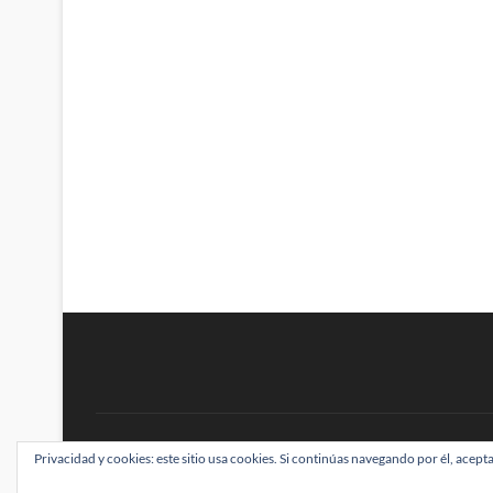
BRAINSTOMPING
Privacidad y cookies: este sitio usa cookies. Si continúas navegando por él, acepta
| Diseñado por:
Theme Freesia
|
WordPress
| ©