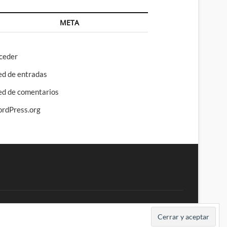
META
ceder
ed de entradas
ed de comentarios
rdPress.org