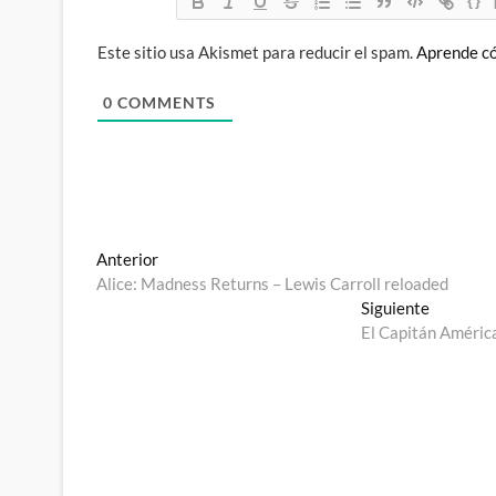
{}
Este sitio usa Akismet para reducir el spam.
Aprende có
0
COMMENTS
Navegación
Entrada
Anterior
anterior:
Alice: Madness Returns – Lewis Carroll reloaded
de
Entrada
Siguiente
entradas
siguiente
El Capitán América