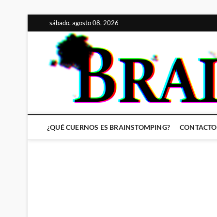
Saltar
sábado, agosto 08, 2026
al
contenido
¿QUÉ CUERNOS ES BRAINSTOMPING?
CONTACTO