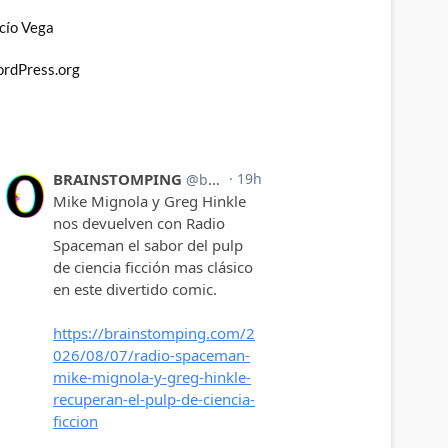
cío Vega
rdPress.org