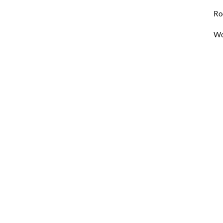
Ro
Wo