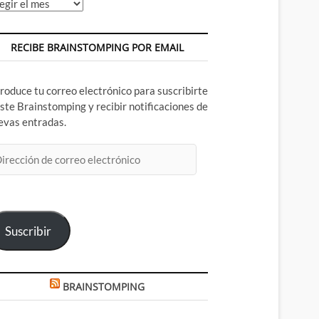
chivos
RECIBE BRAINSTOMPING POR EMAIL
troduce tu correo electrónico para suscribirte
este Brainstomping y recibir notificaciones de
evas entradas.
rección
rreo
ectrónico
Suscribir
BRAINSTOMPING