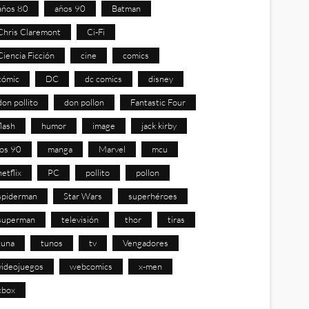
años 80
años 90
Batman
Chris Claremont
Ci-Fi
Ciencia Ficción
cine
comics
cómic
DC
dc comics
disney
don pollito
don pollon
Fantastic Four
flash
humor
image
jack kirby
los 90
manga
Marvel
mcu
netflix
PC
pollito
pollon
spiderman
Star Wars
superhéroes
superman
televisión
thor
tiras
tuna
tunos
tv
Vengadores
videojuegos
webcomics
x-men
xbox