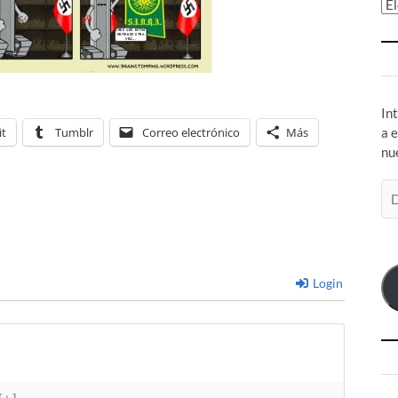
Ar
In
it
Tumblr
Correo electrónico
Más
a 
nu
Di
de
co
el
Login