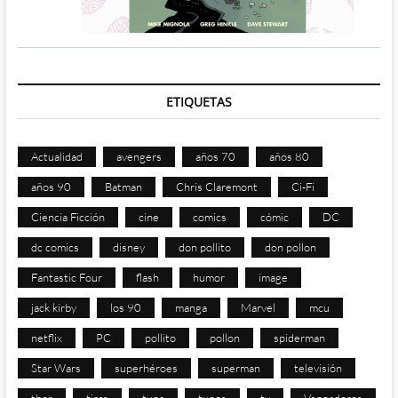
ETIQUETAS
Actualidad
avengers
años 70
años 80
años 90
Batman
Chris Claremont
Ci-Fi
Ciencia Ficción
cine
comics
cómic
DC
dc comics
disney
don pollito
don pollon
Fantastic Four
flash
humor
image
jack kirby
los 90
manga
Marvel
mcu
netflix
PC
pollito
pollon
spiderman
Star Wars
superhéroes
superman
televisión
thor
tiras
tuna
tunos
tv
Vengadores