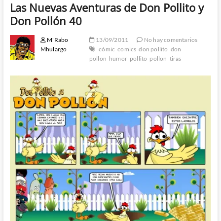
Las Nuevas Aventuras de Don Pollito y
Don Pollón 40
M'Rabo
13/09/2011
No hay comentarios
Mhulargo
cómic
comics
don pollito
don
pollon
humor
pollito
pollon
tiras