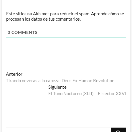
Este sitio usa Akismet para reducir el spam.
Aprende cómo se
procesan los datos de tus comentarios.
0
COMMENTS
Navegación
Entrada
Anterior
anterior:
Tírando neveras a la cabeza: Deus Ex Human Revolution
de
Entrada
Siguiente
entradas
siguiente:
El Tuno Nocturno (XLII) – El sector XXVI
Buscar