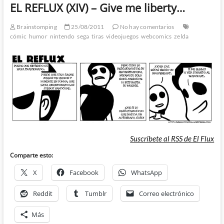
EL REFLUX (XIV) – Give me liberty…
Brainstomping
25/08/2011
No hay comentarios
cómic
humor
nintendo
sega
tiras
videojuegos
webcomics
zelda
Suscríbete al RSS de El Flux
Comparte esto:
X
Facebook
WhatsApp
Reddit
Tumblr
Correo electrónico
Más