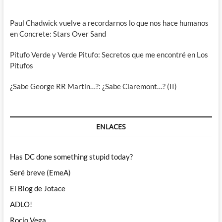
Paul Chadwick vuelve a recordarnos lo que nos hace humanos
en Concrete: Stars Over Sand
Pitufo Verde y Verde Pitufo: Secretos que me encontré en Los
Pitufos
¿Sabe George RR Martin…?: ¿Sabe Claremont…? (II)
ENLACES
Has DC done something stupid today?
Seré breve (EmeA)
El Blog de Jotace
ADLO!
Rocío Vega