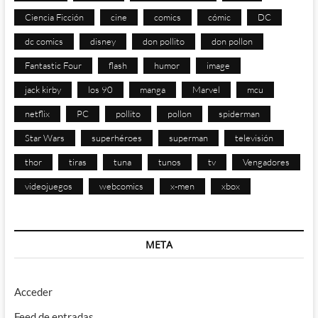
Ciencia Ficción
cine
comics
cómic
DC
dc comics
disney
don pollito
don pollon
Fantastic Four
flash
humor
image
jack kirby
los 90
manga
Marvel
mcu
netflix
PC
pollito
pollon
spiderman
Star Wars
superhéroes
superman
televisión
thor
tiras
tuna
tunos
tv
Vengadores
videojuegos
webcomics
x-men
xbox
META
Acceder
Feed de entradas