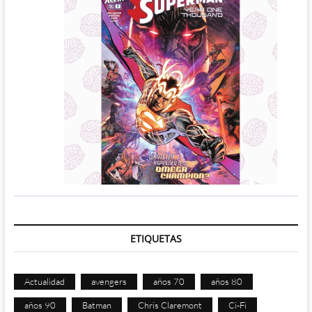
ETIQUETAS
Actualidad
avengers
años 70
años 80
años 90
Batman
Chris Claremont
Ci-Fi