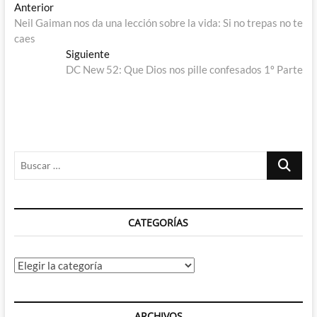
Navegación
Entrada
Anterior
anterior:
Neil Gaiman nos da una lección sobre la vida: Si no trepas no te
de
caes
entradas
Entrada
Siguiente
siguiente:
DC New 52: Que Dios nos pille confesados 1º Parte
Buscar
…
CATEGORÍAS
Categorías
ARCHIVOS