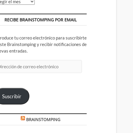
chivos
RECIBE BRAINSTOMPING POR EMAIL
troduce tu correo electrónico para suscribirte
este Brainstomping y recibir notificaciones de
evas entradas.
rección
rreo
ectrónico
Suscribir
BRAINSTOMPING