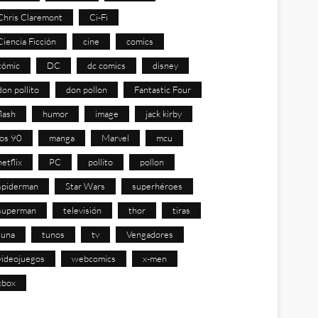
Chris Claremont
Ci-Fi
Ciencia Ficción
cine
comics
cómic
DC
dc comics
disney
don pollito
don pollon
Fantastic Four
flash
humor
image
jack kirby
los 90
manga
Marvel
mcu
netflix
PC
pollito
pollon
spiderman
Star Wars
superhéroes
superman
televisión
thor
tiras
tuna
tunos
tv
Vengadores
videojuegos
webcomics
x-men
xbox