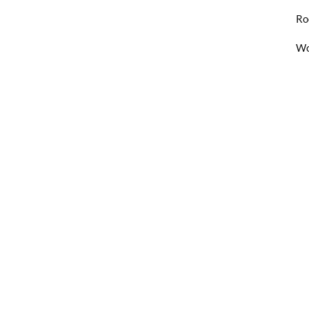
Ro
Wo