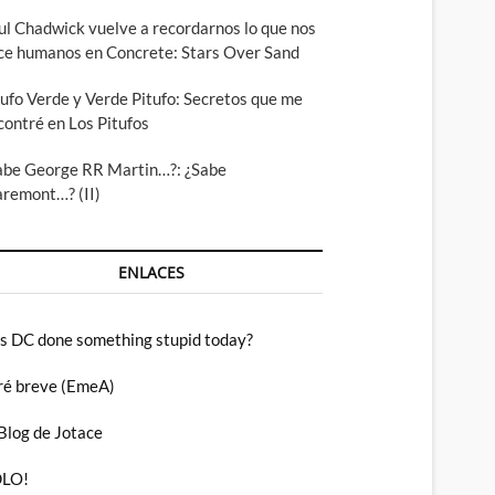
ul Chadwick vuelve a recordarnos lo que nos
ce humanos en Concrete: Stars Over Sand
tufo Verde y Verde Pitufo: Secretos que me
contré en Los Pitufos
abe George RR Martin…?: ¿Sabe
aremont…? (II)
ENLACES
s DC done something stupid today?
ré breve (EmeA)
 Blog de Jotace
LO!