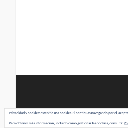
BRAINSTOMPING
Privacidad y cookies: este sitio usa cookies. Si continúas navegando por él, acepta
| Diseñado por:
Theme Freesia
|
WordPress
| ©
Para obtener más información, incluido cómo gestionar las cookies, consulta:
Po