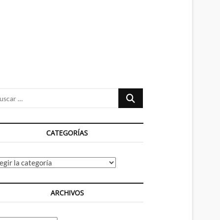
n
ú
Buscar
…
CATEGORÍAS
tegorías
ARCHIVOS