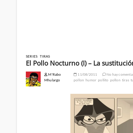
SERIES
TIRAS
El Pollo Nocturno (I) – La sustitució
M'Rabo
11/08/2011
No hay comenta
Mhulargo
pollon
humor
pollito
pollon
tiras
t