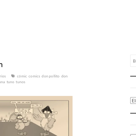
n
rios
cómic
comics
don pollito
don
una
tuno
tunos
Ca