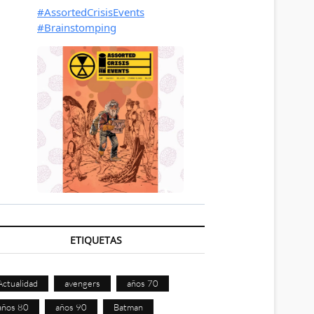
ETIQUETAS
Actualidad
avengers
años 70
años 80
años 90
Batman