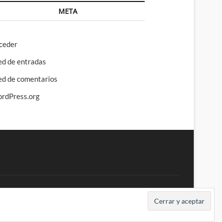
META
ceder
ed de entradas
ed de comentarios
rdPress.org