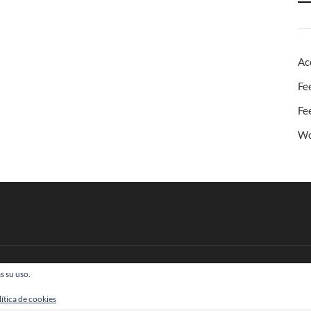
Ac
Fe
Fe
Wo
s su uso.
 Todos los derechos reservados
lítica de cookies