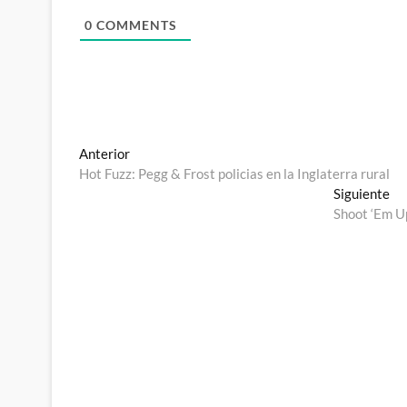
0
COMMENTS
Navegación
Entrada
Anterior
anterior:
Hot Fuzz: Pegg & Frost policias en la Inglaterra rural
de
En
Siguiente
entradas
sig
Shoot ‘Em Up