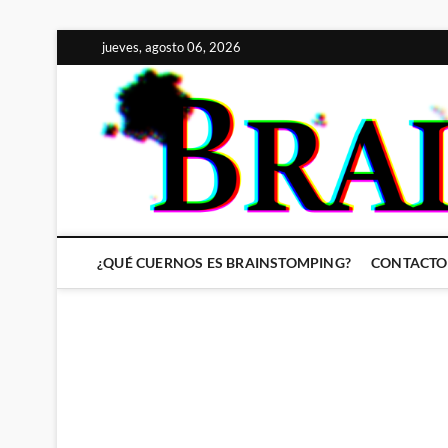
Saltar
jueves, agosto 06, 2026
al
contenido
¿QUÉ CUERNOS ES BRAINSTOMPING?
CONTACTO