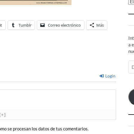
Ar
it
Tumblr
Correo electrónico
Más
In
a 
nu
Di
de
Login
co
el
[+]
mo se procesan los datos de tus comentarios.