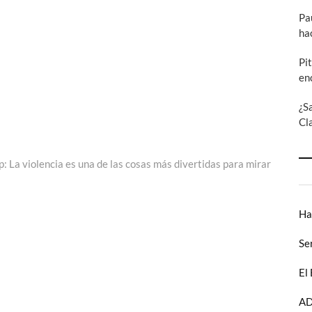
Pa
ha
Pi
en
¿S
Cl
trada
uiente:
: La violencia es una de las cosas más divertidas para mirar
Ha
Se
El
AD