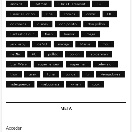
años 90
Batman
Chris Claremont
Ci-Fi
Ciencia Ficción
cine
comics
cómic
DC
dc comics
disney
don pollito
don pollon
Fantastic Four
flash
humor
image
jack kirby
los 90
manga
Marvel
mcu
netflix
PC
pollito
pollon
spiderman
Star Wars
superhéroes
superman
televisión
thor
tiras
tuna
tunos
tv
Vengadores
videojuegos
webcomics
x-men
xbox
META
Acceder