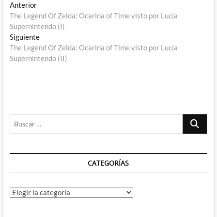
Navegación
Entrada
Anterior
anterior:
The Legend Of Zelda: Ocarina of Time visto por Lucía
de
Supernintendo (I)
entradas
Entrada
Siguiente
siguiente:
The Legend Of Zelda: Ocarina of Time visto por Lucía
Supernintendo (II)
Buscar
…
CATEGORÍAS
Categorías