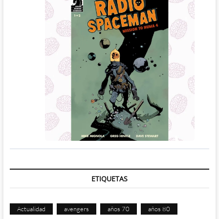
ETIQUETAS
Actualidad
avengers
años 70
años 80