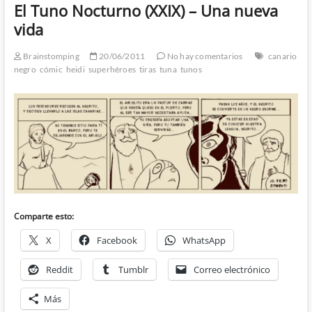
El Tuno Nocturno (XXIX) – Una nueva
vida
Brainstomping
20/06/2011
No hay comentarios
canario
negro
cómic
heidi
superhéroes
tiras
tuna
tunos
Comparte esto:
X
Facebook
WhatsApp
Reddit
Tumblr
Correo electrónico
Más