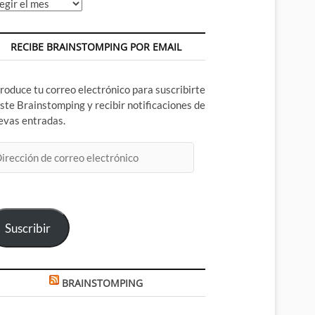
chivos
RECIBE BRAINSTOMPING POR EMAIL
troduce tu correo electrónico para suscribirte
este Brainstomping y recibir notificaciones de
evas entradas.
rección
rreo
ectrónico
Suscribir
BRAINSTOMPING