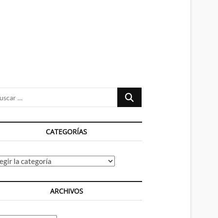
n
ú
Buscar
…
CATEGORÍAS
tegorías
ARCHIVOS