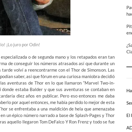
Pa
ha
Pi
en
io! ¡Lo juro por Odin!
¿S
Cl
a especializada o de segunda mano y los retapados eran tan
forma de conseguir los números atrasados así que durante un
s tarde volví a reencontrarme con el Thor de Simonson. Las
podían saber, así que fórum en una curiosa maniobra decidió
 las aventuras de Thor en lo que llamaron “Marvel Two-in-
rí donde estaba Balder y que sus aventuras se contaban en
Ha
tardaría diez años en publicar. Pero eso entonces me daba
 saberlo por aquel entonces, me había perdido lo mejor de esta
Se
 Thor se enfrentaba a una maldición de hela que amenazaba
El
d en un épico número narrado a base de Splash-Pages y Thor
ras aquello llegaron Tom DeFalco Y Ron Frenz y todo se fue
AD