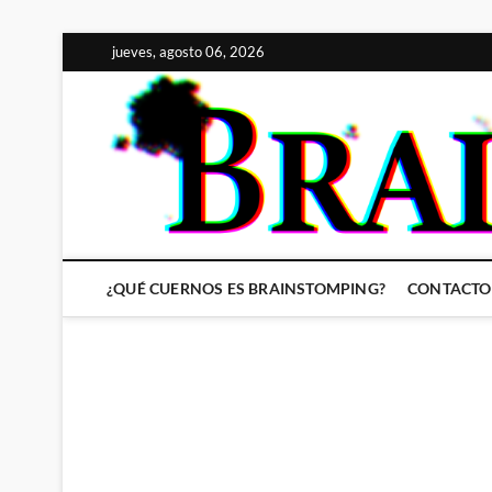
Saltar
jueves, agosto 06, 2026
al
contenido
¿QUÉ CUERNOS ES BRAINSTOMPING?
CONTACTO