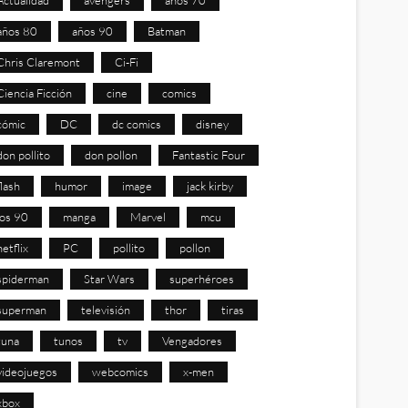
años 80
años 90
Batman
Chris Claremont
Ci-Fi
Ciencia Ficción
cine
comics
cómic
DC
dc comics
disney
don pollito
don pollon
Fantastic Four
flash
humor
image
jack kirby
los 90
manga
Marvel
mcu
netflix
PC
pollito
pollon
spiderman
Star Wars
superhéroes
superman
televisión
thor
tiras
tuna
tunos
tv
Vengadores
videojuegos
webcomics
x-men
xbox