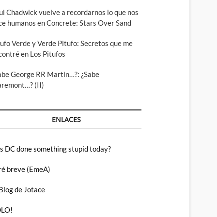
ul Chadwick vuelve a recordarnos lo que nos
ce humanos en Concrete: Stars Over Sand
tufo Verde y Verde Pitufo: Secretos que me
contré en Los Pitufos
abe George RR Martin…?: ¿Sabe
aremont…? (II)
ENLACES
s DC done something stupid today?
ré breve (EmeA)
 Blog de Jotace
LO!