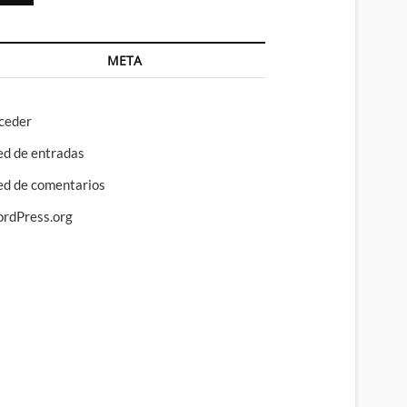
META
ceder
ed de entradas
ed de comentarios
rdPress.org