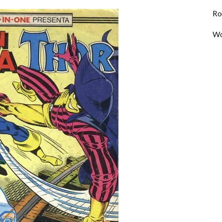
Ro
Wo