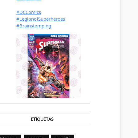
ETIQUETAS
Actualidad
avengers
años 70