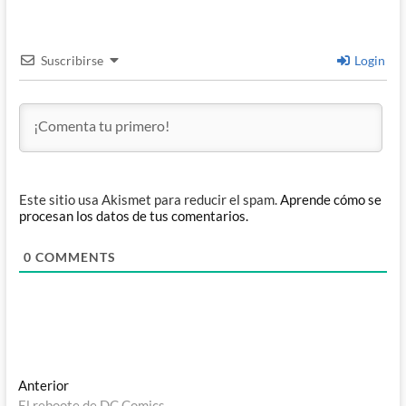
Suscribirse
Login
Este sitio usa Akismet para reducir el spam.
Aprende cómo se
procesan los datos de tus comentarios.
0
COMMENTS
Navegación
Entrada
Anterior
anterior:
El reboote de DC Comics