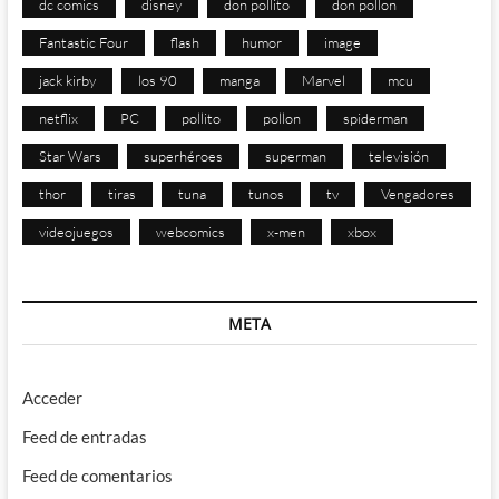
dc comics
disney
don pollito
don pollon
Fantastic Four
flash
humor
image
jack kirby
los 90
manga
Marvel
mcu
netflix
PC
pollito
pollon
spiderman
Star Wars
superhéroes
superman
televisión
thor
tiras
tuna
tunos
tv
Vengadores
videojuegos
webcomics
x-men
xbox
META
Acceder
Feed de entradas
Feed de comentarios