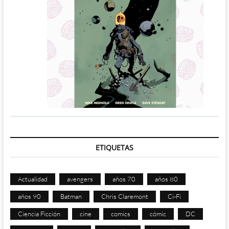
ETIQUETAS
Actualidad
avengers
años 70
años 80
años 90
Batman
Chris Claremont
Ci-Fi
Ciencia Ficción
cine
comics
cómic
DC