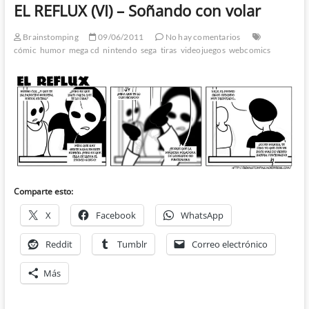
EL REFLUX (VI) – Soñando con volar
Brainstomping
09/06/2011
No hay comentarios
cómic
humor
mega cd
nintendo
sega
tiras
videojuegos
webcomics
Comparte esto:
X
Facebook
WhatsApp
Reddit
Tumblr
Correo electrónico
Más