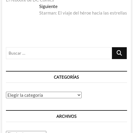
de
Entrada
Siguiente
entradas
siguiente:
Starman: El viaje del héroe hacia las estrellas
Buscar
…
CATEGORÍAS
Categorías
ARCHIVOS