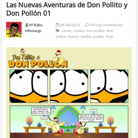
Las Nuevas Aventuras de Don Pollito y
Don Pollón 01
M'Rabo
04/06/2011
No hay comentarios
Mhulargo
cómic
comics
don pollito
don
pollon
humor
pollito
pollon
tiras