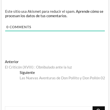
Este sitio usa Akismet para reducir el spam.
Aprende cómo se
procesan los datos de tus comentarios.
0
COMMENTS
Navegación
Entrada
Anterior
anterior:
El Criticón (XVIII) : Obnibulado ante la luz
de
Entrada
Siguiente
entradas
siguiente:
Las Nuevas Aventuras de Don Pollito y Don Pollón 02
Buscar