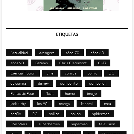
ETIQUETAS
Actualidad
avengers
años 70
años 80
años 90
Batman
Chris Claremont
Ci-Fi
Ciencia Ficción
cine
comics
cómic
DC
dc comics
disney
don pollito
don pollon
Fantastic Four
flash
humor
image
jack kirby
los 90
manga
Marvel
mcu
netflix
PC
pollito
pollon
spiderman
Star Wars
superhéroes
superman
televisión
thor
tiras
tuna
tunos
tv
Vengadores