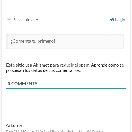
Suscribirse
Login
Este sitio usa Akismet para reducir el spam.
Aprende cómo se
procesan los datos de tus comentarios.
0
COMMENTS
Navegación
Entrada
Anterior
anterior:
BWAH-HA-HA-HA: La Historia de la JLI – 9º Parte