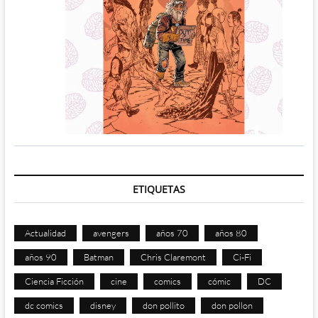
ETIQUETAS
Actualidad
avengers
años 70
años 80
años 90
Batman
Chris Claremont
Ci-Fi
Ciencia Ficción
cine
comics
cómic
DC
dc comics
disney
don pollito
don pollon