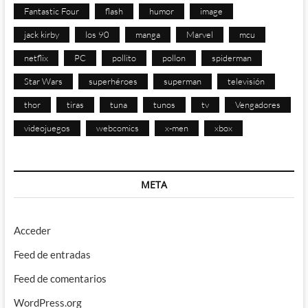
Fantastic Four
flash
humor
image
jack kirby
los 90
manga
Marvel
mcu
netflix
PC
pollito
pollon
spiderman
Star Wars
superhéroes
superman
televisión
thor
tiras
tuna
tunos
tv
Vengadores
videojuegos
webcomics
x-men
xbox
META
Acceder
Feed de entradas
Feed de comentarios
WordPress.org