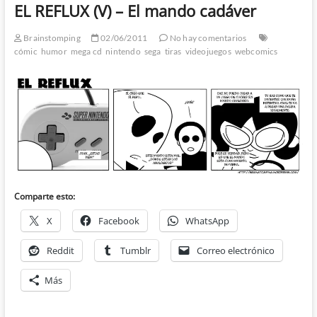
EL REFLUX (V) – El mando cadáver
Brainstomping
02/06/2011
No hay comentarios
cómic
humor
mega cd
nintendo
sega
tiras
videojuegos
webcomics
Comparte esto:
X
Facebook
WhatsApp
Reddit
Tumblr
Correo electrónico
Más