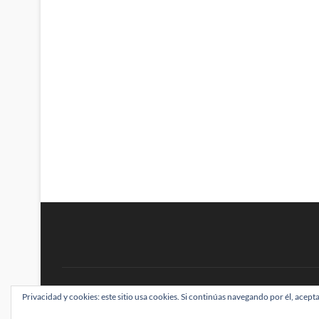
BRAINSTOMPING
Privacidad y cookies: este sitio usa cookies. Si continúas navegando por él, acepta
| Diseñado por:
Theme Freesia
|
WordPress
| ©