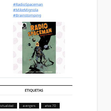
ETIQUETAS
Actualidad
avengers
años 70