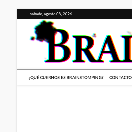
Saltar
sábado, agosto 08, 2026
al
contenido
¿QUÉ CUERNOS ES BRAINSTOMPING?
CONTACTO