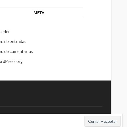
META
ceder
ed de entradas
ed de comentarios
rdPress.org