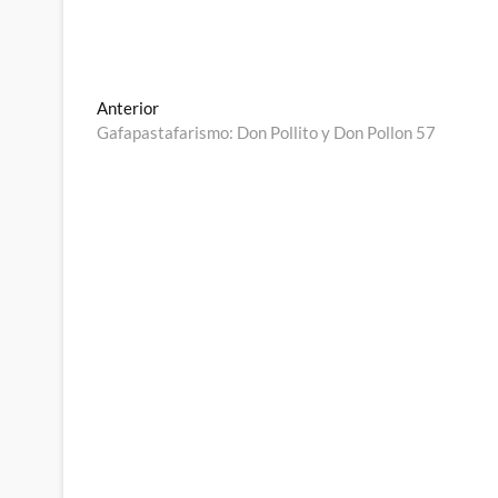
Navegación
Entrada
Anterior
anterior:
Gafapastafarismo: Don Pollito y Don Pollon 57
de
entradas