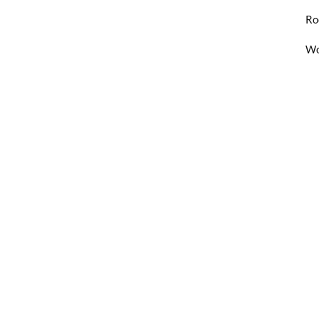
Ro
Wo