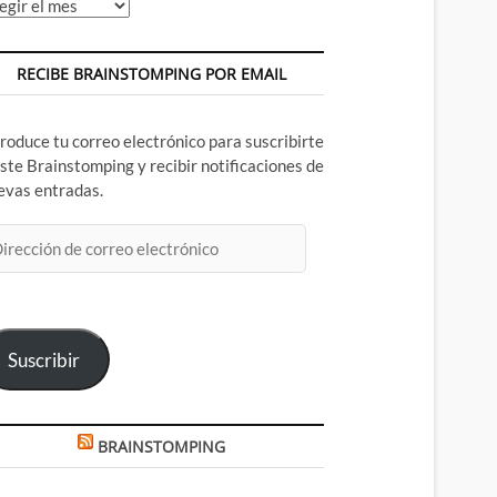
chivos
RECIBE BRAINSTOMPING POR EMAIL
troduce tu correo electrónico para suscribirte
este Brainstomping y recibir notificaciones de
evas entradas.
rección
rreo
ectrónico
Suscribir
BRAINSTOMPING