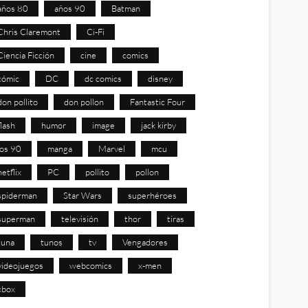
años 80
años 90
Batman
Chris Claremont
Ci-Fi
Ciencia Ficción
cine
comics
cómic
DC
dc comics
disney
don pollito
don pollon
Fantastic Four
flash
humor
image
jack kirby
los 90
manga
Marvel
mcu
netflix
PC
pollito
pollon
spiderman
Star Wars
superhéroes
superman
televisión
thor
tiras
tuna
tunos
tv
Vengadores
videojuegos
webcomics
x-men
xbox