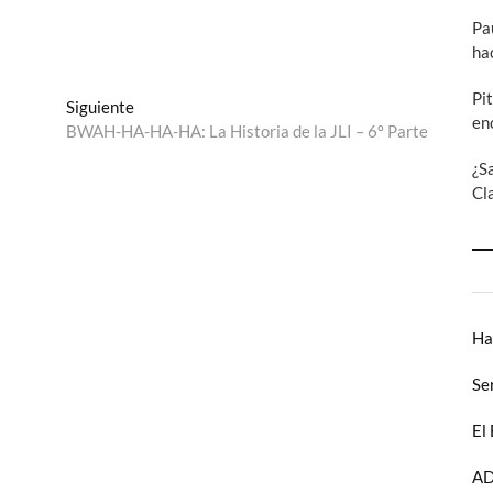
Pa
ha
Pi
Entrada
Siguiente
en
siguiente:
BWAH-HA-HA-HA: La Historia de la JLI – 6º Parte
¿S
Cl
Ha
Se
El
AD