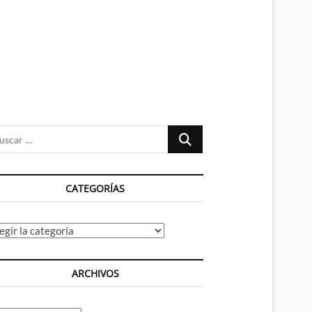
n
ú
Buscar
…
CATEGORÍAS
tegorías
ARCHIVOS