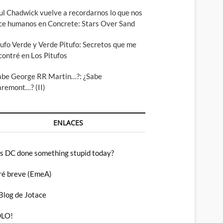
ul Chadwick vuelve a recordarnos lo que nos
ce humanos en Concrete: Stars Over Sand
tufo Verde y Verde Pitufo: Secretos que me
contré en Los Pitufos
abe George RR Martin…?: ¿Sabe
aremont…? (II)
ENLACES
s DC done something stupid today?
ré breve (EmeA)
 Blog de Jotace
LO!