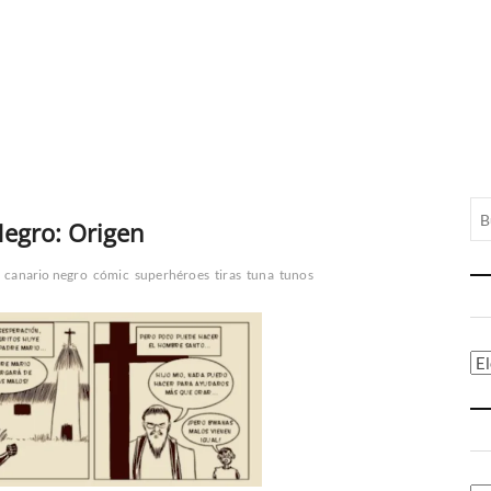
Negro: Origen
canario negro
cómic
superhéroes
tiras
tuna
tunos
Ca