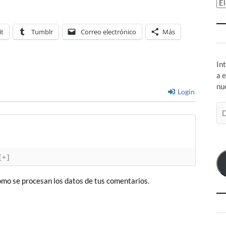
Ar
it
Tumblr
Correo electrónico
Más
In
a 
nu
Login
Di
de
co
el
[+]
mo se procesan los datos de tus comentarios.