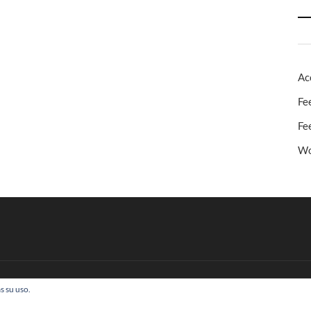
Ac
Fe
Fe
Wo
s su uso.
 Todos los derechos reservados