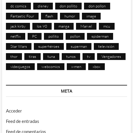
dc comics
disney
don pollito
don pollon
Fantastic Four
flash
humor
image
jack kirby
los 90
manga
Marvel
mcu
netflix
PC
pollito
pollon
spiderman
Star Wars
superhéroes
superman
televisión
thor
tiras
tuna
tunos
tv
Vengadores
videojuegos
webcomics
x-men
xbox
META
Acceder
Feed de entradas
Feed de comentarios