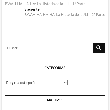
anterior:
BWAH-HA-HA-HA: La Historia de la JLI – 1º Parte
de
Entrada
Siguiente
entradas
siguiente:
BWAH-HA-HA-HA: La Historia de la JLI – 2º Parte
Buscar
…
CATEGORÍAS
Categorías
ARCHIVOS