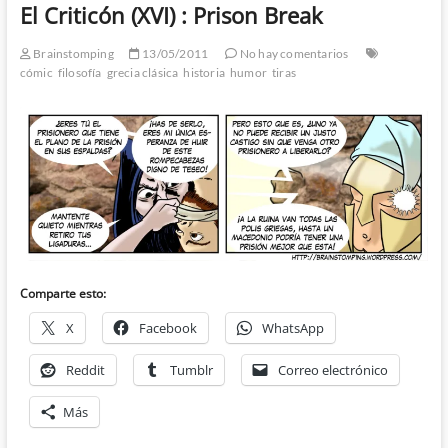
El Criticón (XVI) : Prison Break
Brainstomping
13/05/2011
No hay comentarios
cómic
filosofía
grecia clásica
historia
humor
tiras
Comparte esto:
X
Facebook
WhatsApp
Reddit
Tumblr
Correo electrónico
Más