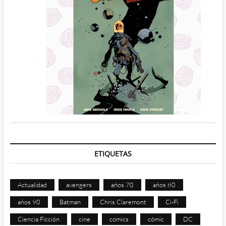
ETIQUETAS
Actualidad
avengers
años 70
años 80
años 90
Batman
Chris Claremont
Ci-Fi
Ciencia Ficción
cine
comics
cómic
DC