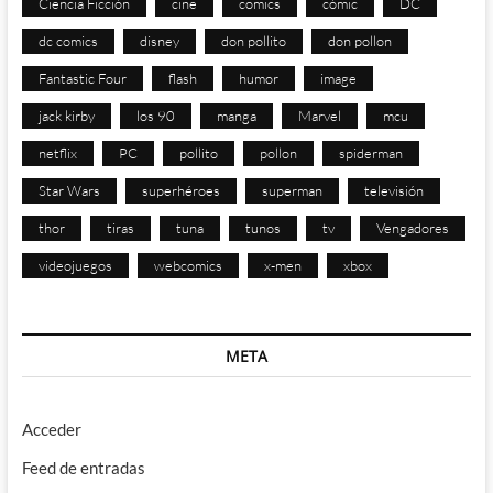
Ciencia Ficción
cine
comics
cómic
DC
dc comics
disney
don pollito
don pollon
Fantastic Four
flash
humor
image
jack kirby
los 90
manga
Marvel
mcu
netflix
PC
pollito
pollon
spiderman
Star Wars
superhéroes
superman
televisión
thor
tiras
tuna
tunos
tv
Vengadores
videojuegos
webcomics
x-men
xbox
META
Acceder
Feed de entradas