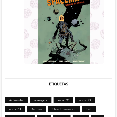
ETIQUETAS
Actualidad
avengers
años 70
años 80
años 90
Batman
Chris Claremont
Ci-Fi