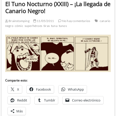
El Tuno Nocturno (XXIII) – ¡La llegada de
Canario Negro!
Brainstomping
11/05/2011
No hay comentarios
canario
negro
cómic
superhéroes
tiras
tuna
tunos
Comparte esto:
X
Facebook
WhatsApp
Reddit
Tumblr
Correo electrónico
Más