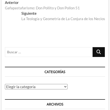
Navegación
Entrada
Anterior
anterior:
Gafapastafarismo: Don Pollito y Don Pollon 51
de
Entrada
Siguiente
entradas
siguiente:
La Teología y Geometría de La Conjura de los Necios
Buscar
…
CATEGORÍAS
Categorías
ARCHIVOS