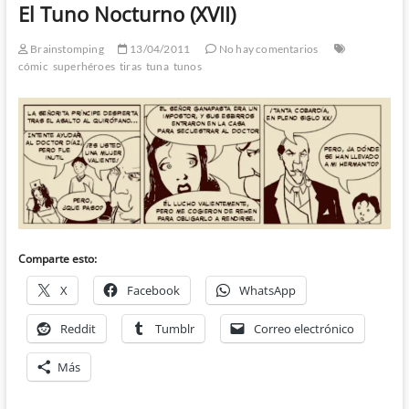
El Tuno Nocturno (XVII)
Brainstomping
13/04/2011
No hay comentarios
cómic
superhéroes
tiras
tuna
tunos
Comparte esto:
X
Facebook
WhatsApp
Reddit
Tumblr
Correo electrónico
Más