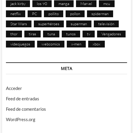
jack kirby
los 90
manga
Marvel
mcu
netflix
PC
pollito
pollon
spiderman
Star Wars
superhéroes
superman
televisión
thor
tiras
tuna
tunos
tv
Vengadores
videojuegos
webcomics
x-men
xbox
META
Acceder
Feed de entradas
Feed de comentarios
WordPress.org