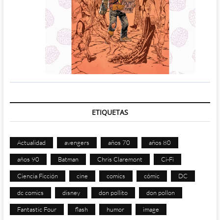
ETIQUETAS
Actualidad
avengers
años 70
años 80
años 90
Batman
Chris Claremont
Ci-Fi
Ciencia Ficción
cine
comics
cómic
DC
dc comics
disney
don pollito
don pollon
Fantastic Four
flash
humor
image