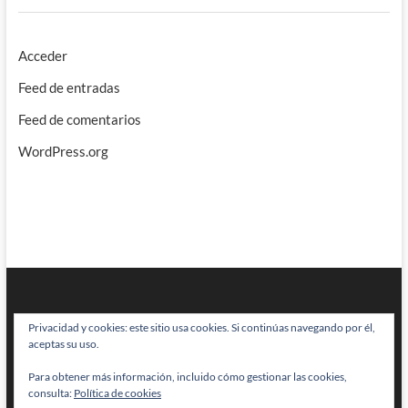
Acceder
Feed de entradas
Feed de comentarios
WordPress.org
Privacidad y cookies: este sitio usa cookies. Si continúas navegando por él,
aceptas su uso.
Para obtener más información, incluido cómo gestionar las cookies,
BRAINSTOMPING
| Diseñado por:
Theme Freesia
|
WordPress
| © Todos
consulta:
Política de cookies
los derechos reservados