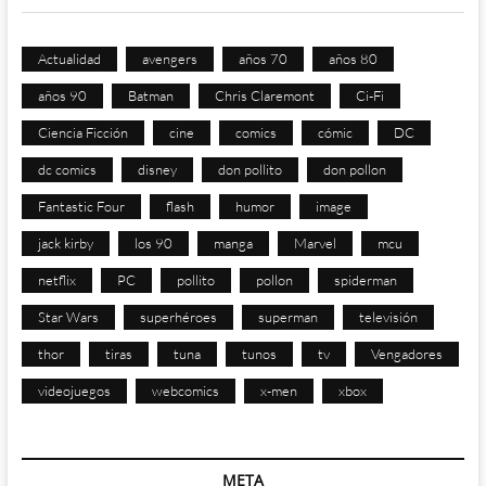
Actualidad
avengers
años 70
años 80
años 90
Batman
Chris Claremont
Ci-Fi
Ciencia Ficción
cine
comics
cómic
DC
dc comics
disney
don pollito
don pollon
Fantastic Four
flash
humor
image
jack kirby
los 90
manga
Marvel
mcu
netflix
PC
pollito
pollon
spiderman
Star Wars
superhéroes
superman
televisión
thor
tiras
tuna
tunos
tv
Vengadores
videojuegos
webcomics
x-men
xbox
META