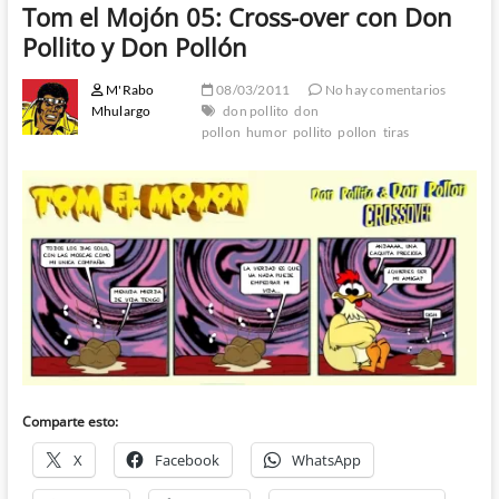
Tom el Mojón 05: Cross-over con Don
Pollito y Don Pollón
M'Rabo
08/03/2011
No hay comentarios
Mhulargo
don pollito
don
pollon
humor
pollito
pollon
tiras
Comparte esto:
X
Facebook
WhatsApp