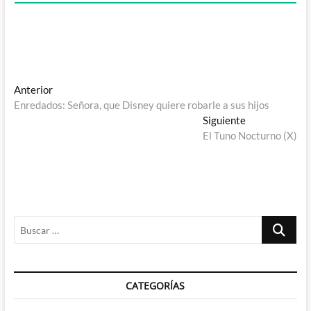
Navegación
Entrada
Anterior
anterior:
Enredados: Señora, que Disney quiere robarle a sus hijos
de
Entrada
Siguiente
entradas
siguiente:
El Tuno Nocturno (X)
Buscar
…
CATEGORÍAS