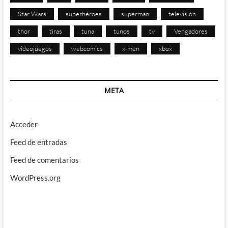
Star Wars
superhéroes
superman
televisión
thor
tiras
tuna
tunos
tv
Vengadores
videojuegos
webcomics
x-men
xbox
META
Acceder
Feed de entradas
Feed de comentarios
WordPress.org