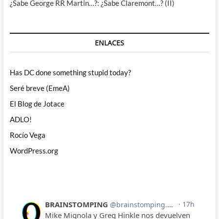
¿Sabe George RR Martin…?: ¿Sabe Claremont…? (II)
ENLACES
Has DC done something stupid today?
Seré breve (EmeA)
El Blog de Jotace
ADLO!
Rocío Vega
WordPress.org