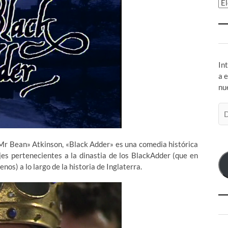
Ar
In
a 
nu
Di
de
co
el
Mr Bean» Atkinson, «Black Adder» es
una comedia histórica
es pertenecientes a la dinastia de los BlackAdder (que en
os) a lo largo de la historia de Inglaterra.