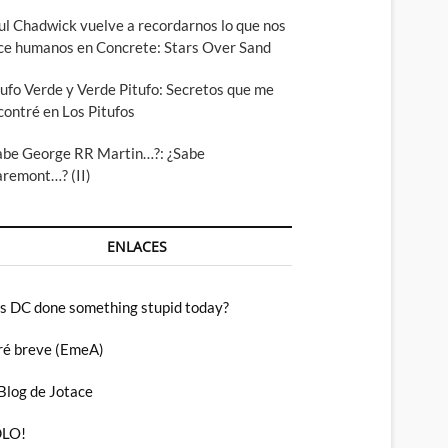
ul Chadwick vuelve a recordarnos lo que nos
ce humanos en Concrete: Stars Over Sand
tufo Verde y Verde Pitufo: Secretos que me
contré en Los Pitufos
abe George RR Martin…?: ¿Sabe
aremont…? (II)
ENLACES
s DC done something stupid today?
ré breve (EmeA)
 Blog de Jotace
LO!