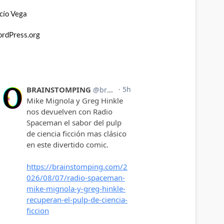
cío Vega
rdPress.org