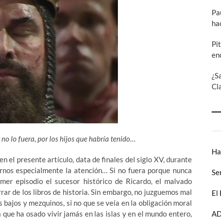
Pa
ha
Pi
en
¿S
Cl
 no lo fuera, por los hijos que habría tenido…
Ha
n el presente artículo, data de finales del siglo XV, durante
arnos especialmente la atención… Si no fuera porque nunca
Se
imer episodio el sucesor histórico de Ricardo, el malvado
orrar de los libros de historia. Sin embargo, no juzguemos mal
El
 bajos y mezquinos, si no que se veía en la obligación moral
AD
a que ha osado vivir jamás en las islas y en el mundo entero,