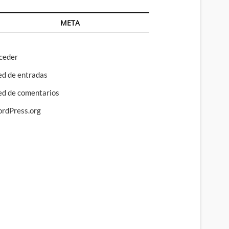
META
ceder
ed de entradas
ed de comentarios
rdPress.org