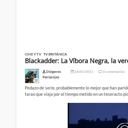
CINE Y TV
TV BRITÁNICA
Blackadder: La Víbora Negra, la ver
Diógenes
26/01/2011
3 comentarios
Pantarújez
Pedazo de serie, probablemente lo mejor que han parido 
tarao que viaja por el tiempo metido en un teseracto pi