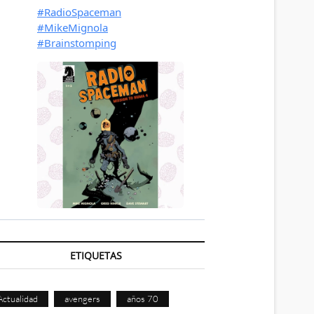
ETIQUETAS
Actualidad
avengers
años 70