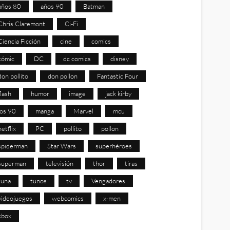
años 80
años 90
Batman
Chris Claremont
Ci-Fi
Ciencia Ficción
cine
comics
cómic
DC
dc comics
disney
don pollito
don pollon
Fantastic Four
flash
humor
image
jack kirby
los 90
manga
Marvel
mcu
netflix
PC
pollito
pollon
spiderman
Star Wars
superhéroes
superman
televisión
thor
tiras
tuna
tunos
tv
Vengadores
videojuegos
webcomics
x-men
xbox