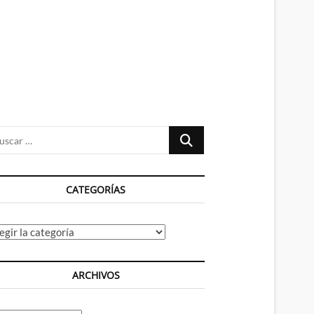
n
ú
Buscar
…
CATEGORÍAS
tegorías
ARCHIVOS