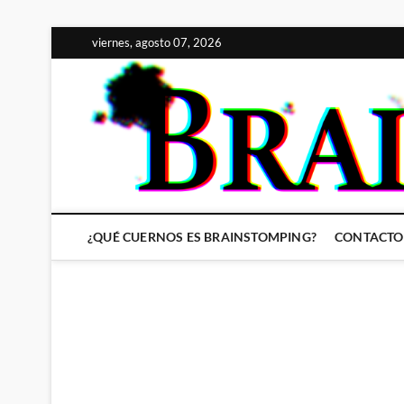
Saltar
viernes, agosto 07, 2026
al
contenido
¿QUÉ CUERNOS ES BRAINSTOMPING?
CONTACTO