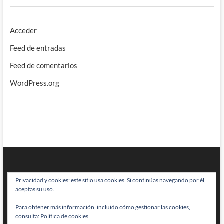
Acceder
Feed de entradas
Feed de comentarios
WordPress.org
Privacidad y cookies: este sitio usa cookies. Si continúas navegando por él,
aceptas su uso.
Para obtener más información, incluido cómo gestionar las cookies,
BRAINSTOMPING
| Diseñado por:
Theme Freesia
|
WordPress
| © Todos
consulta:
Política de cookies
los derechos reservados