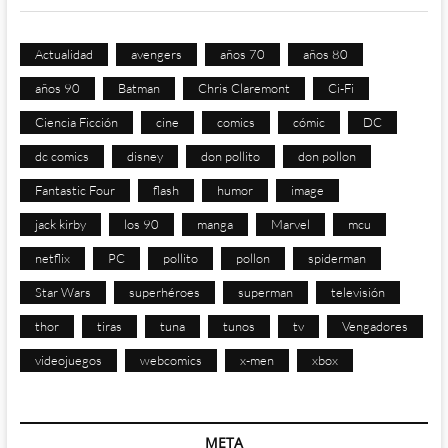
Actualidad
avengers
años 70
años 80
años 90
Batman
Chris Claremont
Ci-Fi
Ciencia Ficción
cine
comics
cómic
DC
dc comics
disney
don pollito
don pollon
Fantastic Four
flash
humor
image
jack kirby
los 90
manga
Marvel
mcu
netflix
PC
pollito
pollon
spiderman
Star Wars
superhéroes
superman
televisión
thor
tiras
tuna
tunos
tv
Vengadores
videojuegos
webcomics
x-men
xbox
META