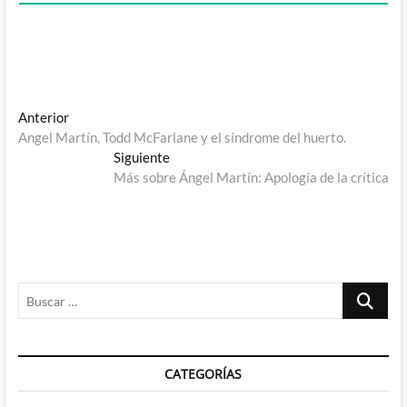
Navegación
Entrada
Anterior
anterior:
Angel Martín, Todd McFarlane y el síndrome del huerto.
de
Entrada
Siguiente
entradas
siguiente:
Más sobre Ángel Martín: Apología de la crítica
Buscar
…
CATEGORÍAS