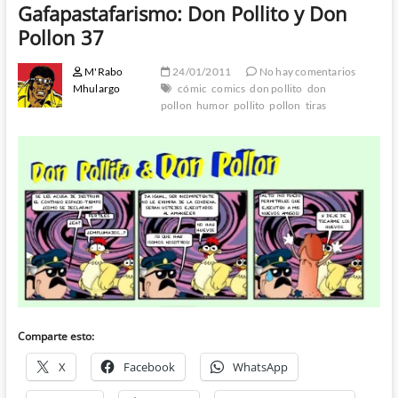
Gafapastafarismo: Don Pollito y Don
Pollon 37
M'Rabo
24/01/2011
No hay comentarios
Mhulargo
cómic
comics
don pollito
don
pollon
humor
pollito
pollon
tiras
Comparte esto:
X
Facebook
WhatsApp