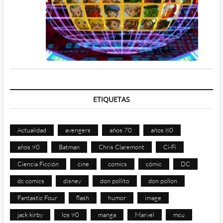
ETIQUETAS
Actualidad
avengers
años 70
años 80
años 90
Batman
Chris Claremont
Ci-Fi
Ciencia Ficción
cine
comics
cómic
DC
dc comics
disney
don pollito
don pollon
Fantastic Four
flash
humor
image
jack kirby
los 90
manga
Marvel
mcu