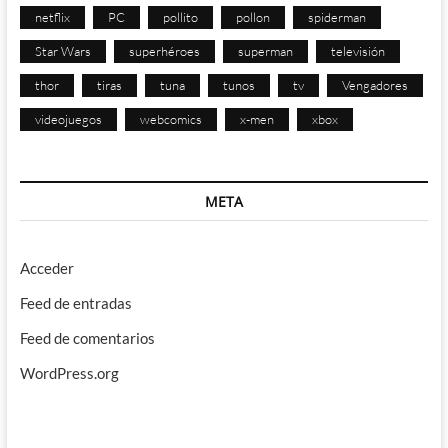
netflix
PC
pollito
pollon
spiderman
Star Wars
superhéroes
superman
televisión
thor
tiras
tuna
tunos
tv
Vengadores
videojuegos
webcomics
x-men
xbox
META
Acceder
Feed de entradas
Feed de comentarios
WordPress.org