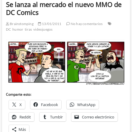
Se lanza al mercado el nuevo MMO de
DC Comics
Brainstomping
13/01/2011
No hay comentarios
DC
humor
tiras
videojuegos
Comparte esto:
X
Facebook
WhatsApp
Reddit
Tumblr
Correo electrónico
Más