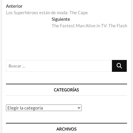
Navegación
Entrada
Anterior
anterior:
Los Superhéroes están de moda: The Cape
de
Entrada
Siguiente
entradas
siguiente:
The Fastest Man Alive in TV: The Flash
Buscar
…
CATEGORÍAS
Categorías
ARCHIVOS