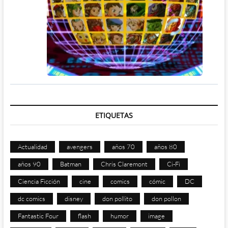
ETIQUETAS
Actualidad
avengers
años 70
años 80
años 90
Batman
Chris Claremont
Ci-Fi
Ciencia Ficción
cine
comics
cómic
DC
dc comics
disney
don pollito
don pollon
Fantastic Four
flash
humor
image