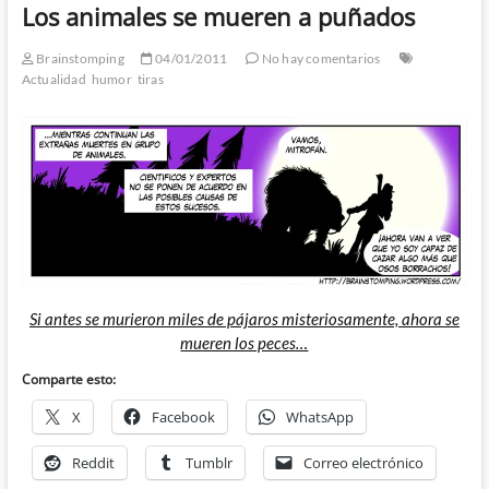
Los animales se mueren a puñados
Brainstomping
04/01/2011
No hay comentarios
Actualidad
humor
tiras
Si antes se murieron miles de pájaros misteriosamente, ahora se
mueren los peces…
Comparte esto:
X
Facebook
WhatsApp
Reddit
Tumblr
Correo electrónico