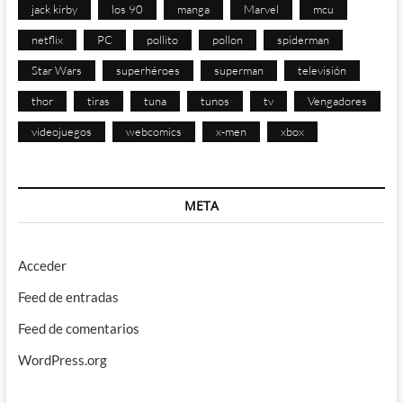
jack kirby
los 90
manga
Marvel
mcu
netflix
PC
pollito
pollon
spiderman
Star Wars
superhéroes
superman
televisión
thor
tiras
tuna
tunos
tv
Vengadores
videojuegos
webcomics
x-men
xbox
META
Acceder
Feed de entradas
Feed de comentarios
WordPress.org